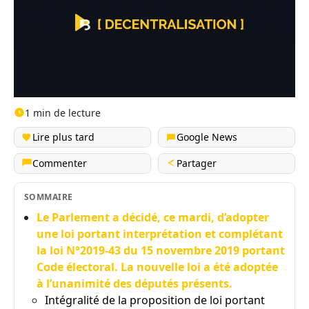
1 min de lecture
Lire plus tard
Google News
Commenter
Partager
SOMMAIRE
Le Parlement a décidé, ce mardi, d’adopter
une loi portant interprétation et complétant
la loi N°2019-43 du 15 novembre 2019 portant
Code électoral. La nouvelle loi a été adoptée
à l’unanimité des députés présents.
Intégralité de la proposition de loi portant