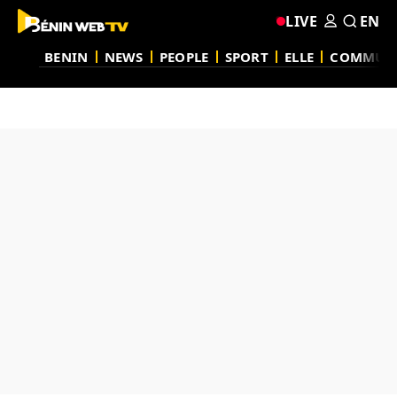
LIVE
EN
BENIN
NEWS
PEOPLE
SPORT
ELLE
COMMUN