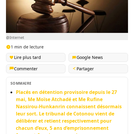
@Internet
1 min de lecture
Lire plus tard
Google News
Commenter
Partager
SOMMAIRE
Placés en détention provisoire depuis le 27
mai, Me Moïse Atchadé et Me Rufine
Nassirou-Hunkanrin connaissent désormais
leur sort. Le tribunal de Cotonou vient de
délibérer et retient respectivement pour
chacun d’eux, 5 ans d’emprisonnement