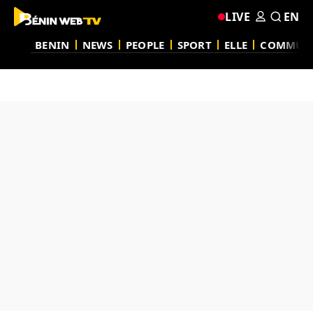
LIVE
EN
BENIN
NEWS
PEOPLE
SPORT
ELLE
COMMUN