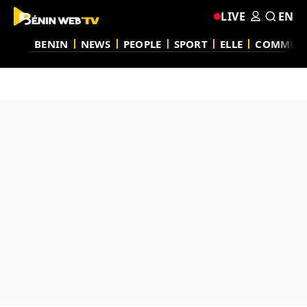
LIVE
EN
BENIN
NEWS
PEOPLE
SPORT
ELLE
COMMUN