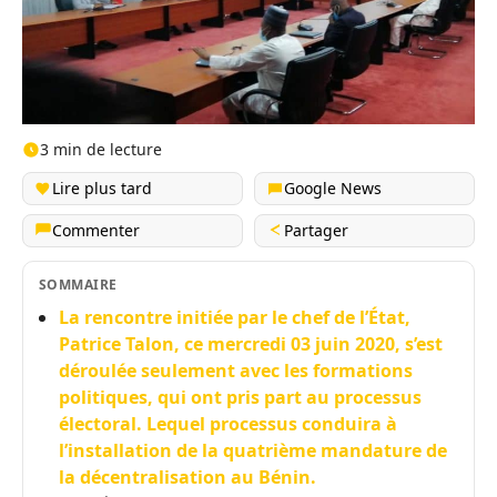
3 min de lecture
Lire plus tard
Google News
Commenter
Partager
SOMMAIRE
La rencontre initiée par le chef de l’État,
Patrice Talon, ce mercredi 03 juin 2020, s’est
déroulée seulement avec les formations
politiques, qui ont pris part au processus
électoral. Lequel processus conduira à
l’installation de la quatrième mandature de
la décentralisation au Bénin.