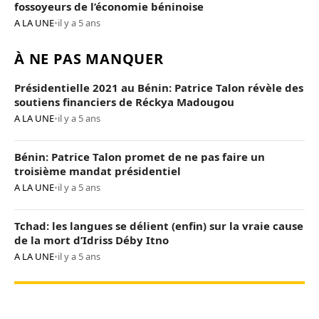
fossoyeurs de l’économie béninoise
A LA UNE
•
il y a 5 ans
À NE PAS MANQUER
Présidentielle 2021 au Bénin: Patrice Talon révèle des
soutiens financiers de Réckya Madougou
A LA UNE
•
il y a 5 ans
Bénin: Patrice Talon promet de ne pas faire un
troisième mandat présidentiel
A LA UNE
•
il y a 5 ans
Tchad: les langues se délient (enfin) sur la vraie cause
de la mort d’Idriss Déby Itno
A LA UNE
•
il y a 5 ans