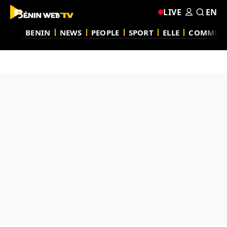
LIVE
EN
BENIN
NEWS
PEOPLE
SPORT
ELLE
COMMUN