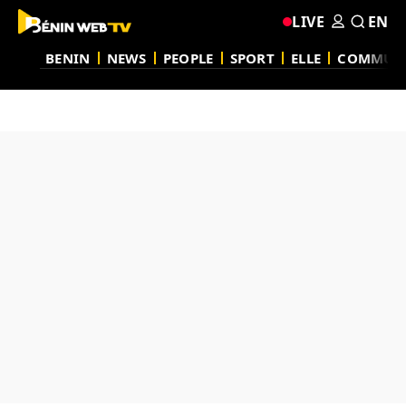
LIVE
EN
BENIN
NEWS
PEOPLE
SPORT
ELLE
COMMUN