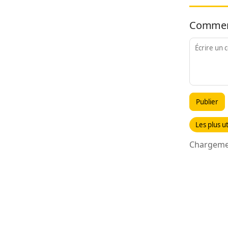
Commen
Publier
Les plus ut
Chargemen