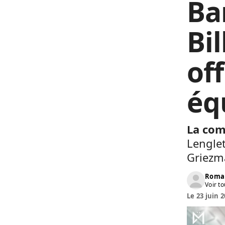
Ba
Bi
off
éq
La com
Lenglet
Griezm
Roma
Voir to
Le 23 juin 2