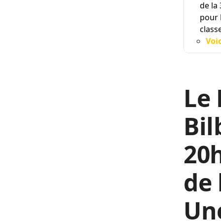
de la
pour 
class
Voi
Le 
Bil
20h
de 
Une