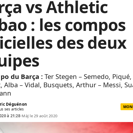
rça vs Athletic
lbao : les compos
icielles des deux
uipes
po du Barça :
Ter Stegen – Semedo, Piqué,
, Alba – Vidal, Busquets, Arthur – Messi, Su
ann
ric Déguénon
MOND
us ses articles
020 à 21:28
•
MàJ le 29 août 2020