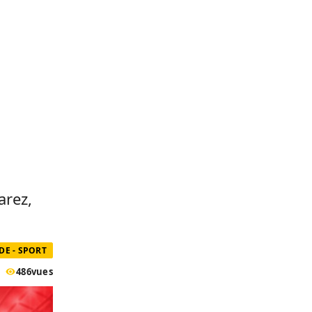
arez,
E - SPORT
486
vues