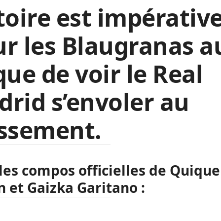
toire est impérativ
r les Blaugranas a
que de voir le Real
rid s’envoler au
assement.
 les compos officielles de Quique
n et Gaizka Garitano :