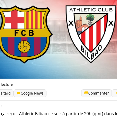
 lecture
us tard
Google News
Commenter
RE
rça reçoit Athletic Bilbao ce soir à partir de 20h (gmt) dans 