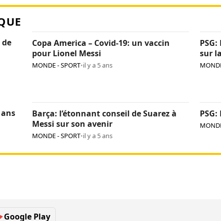
QUE
 de
Copa America – Covid-19: un vaccin
PSG: 
pour Lionel Messi
sur l
MONDE - SPORT
•
il y a 5 ans
MONDE
 ans
Barça: l’étonnant conseil de Suarez à
PSG: 
Messi sur son avenir
MONDE
MONDE - SPORT
•
il y a 5 ans
Google Play