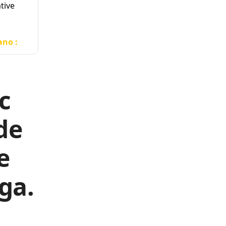
tive
ano :
c
 de
e
ga.