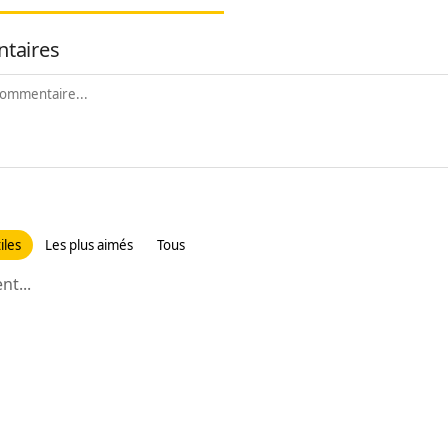
taires
iles
Les plus aimés
Tous
t...