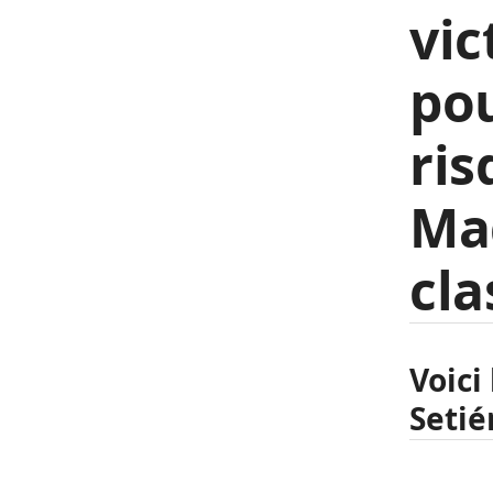
vic
pou
ris
Mad
cl
Voici
Setié