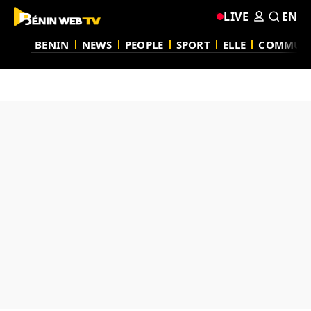
LIVE
EN
BENIN
NEWS
PEOPLE
SPORT
ELLE
COMMUN