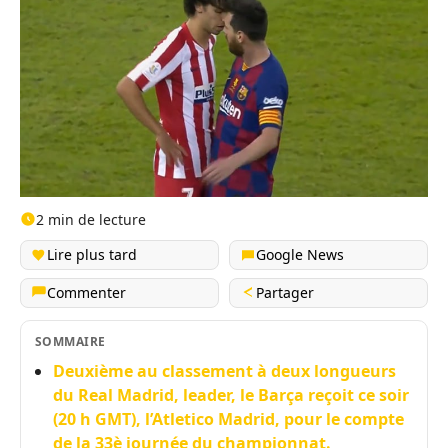
2 min de lecture
Lire plus tard
Google News
Commenter
Partager
SOMMAIRE
Deuxième au classement à deux longueurs
du Real Madrid, leader, le Barça reçoit ce soir
(20 h GMT), l’Atletico Madrid, pour le compte
de la 33è journée du championnat.