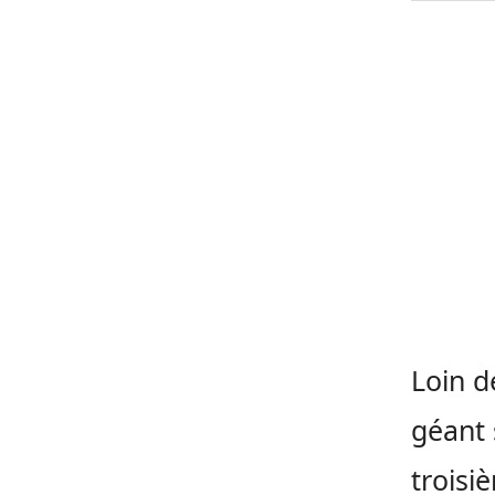
Loin d
géant 
troisi