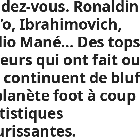
dez-vous. Ronaldin
’o, Ibrahimovich,
dio Mané… Des top
eurs qui ont fait o
 continuent de bluf
planète foot à coup
tistiques
rissantes.