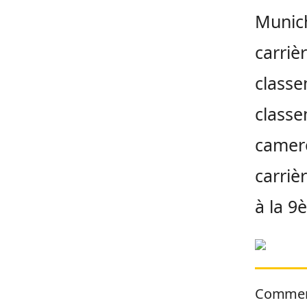
Munich
carriè
classe
classem
camero
carriè
à la 9è
Commen