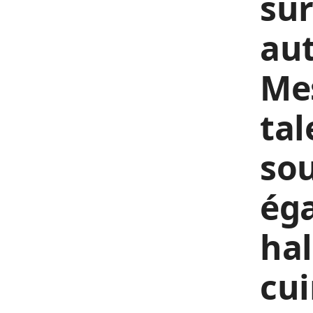
sur
aut
Mes
tal
sou
ég
hal
cui