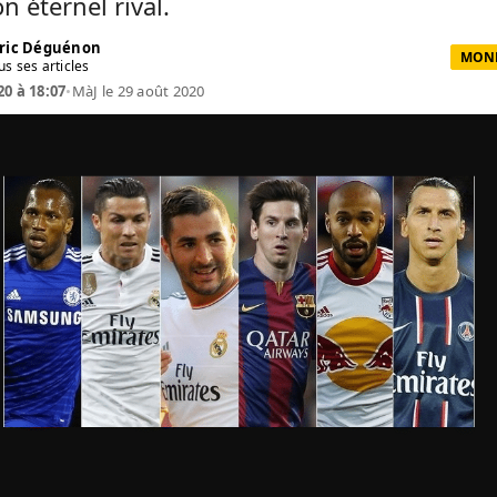
n éternel rival.
ric Déguénon
MOND
us ses articles
20 à 18:07
•
MàJ le 29 août 2020