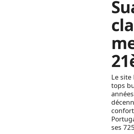
Sua
cl
me
21
Le site
tops bu
années
décenni
confort
Portuga
ses 725