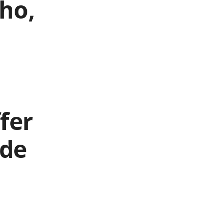
ho,
s
u
fer
 de