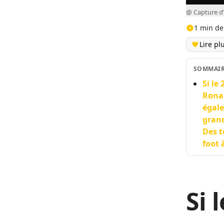
@ Capture d
1 min de
Lire pl
SOMMAI
Si le
Ronal
égale
grand
Des t
foot 
Si 