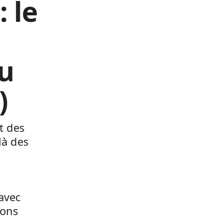
: le
du
)
t des
là des
 avec
ions