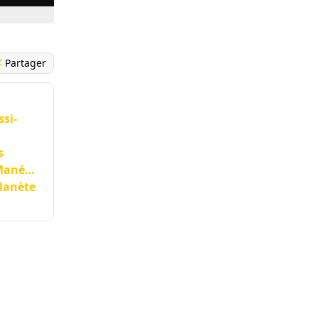
Partager
ssi-
s
 Mané…
planète