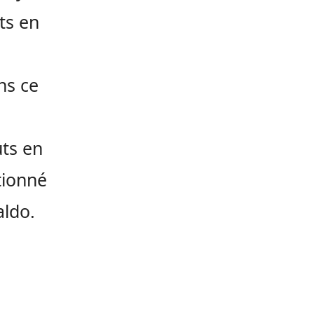
ts en
ns ce
uts en
tionné
aldo.