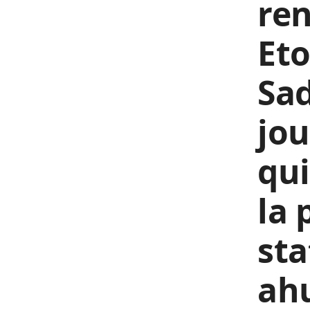
ren
Eto
Sa
jou
qui
la 
sta
ahu