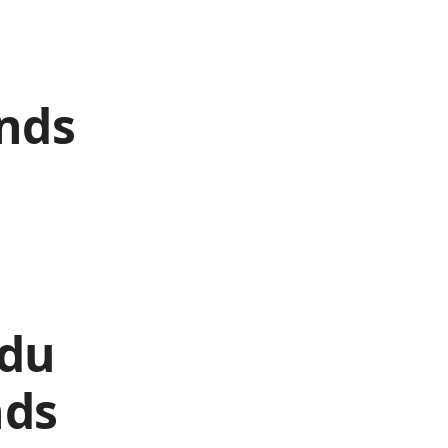
ands
 du
nds