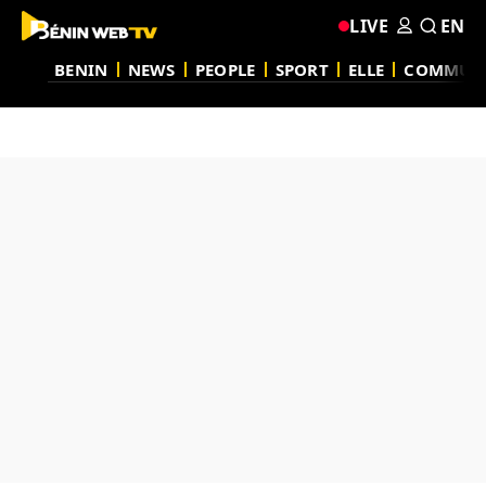
LIVE
EN
BENIN
NEWS
PEOPLE
SPORT
ELLE
COMMUN