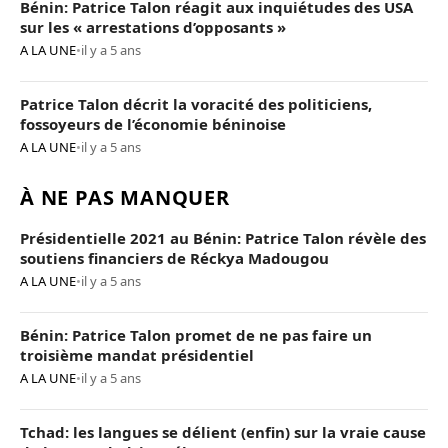
Bénin: Patrice Talon réagit aux inquiétudes des USA
sur les « arrestations d’opposants »
A LA UNE
•
il y a 5 ans
Patrice Talon décrit la voracité des politiciens,
fossoyeurs de l’économie béninoise
A LA UNE
•
il y a 5 ans
À NE PAS MANQUER
Présidentielle 2021 au Bénin: Patrice Talon révèle des
soutiens financiers de Réckya Madougou
A LA UNE
•
il y a 5 ans
Bénin: Patrice Talon promet de ne pas faire un
troisième mandat présidentiel
A LA UNE
•
il y a 5 ans
Tchad: les langues se délient (enfin) sur la vraie cause