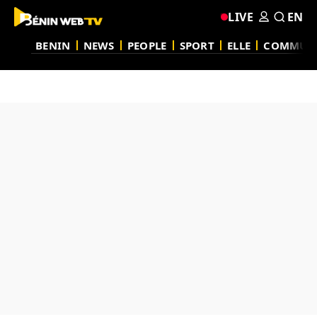
LIVE
EN
BENIN
NEWS
PEOPLE
SPORT
ELLE
COMMUN