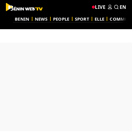
LIVE
EN
BENIN
NEWS
PEOPLE
SPORT
ELLE
COMMUN