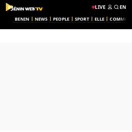
LIVE
EN
BENIN
NEWS
PEOPLE
SPORT
ELLE
COMMUN