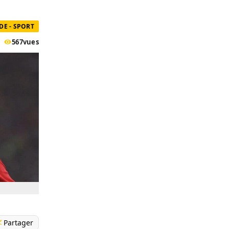
E - SPORT
567
vues
Partager