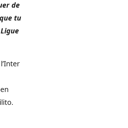
uer de
e que tu
 Ligue
’Inter
 en
ito.