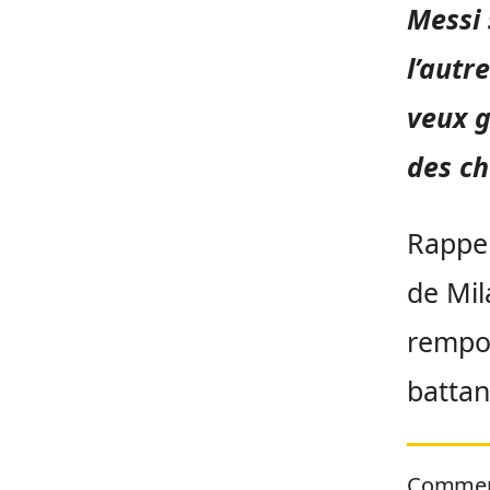
Messi 
l’autre
veux g
des ch
Rappel
de Mila
rempor
battan
Commen