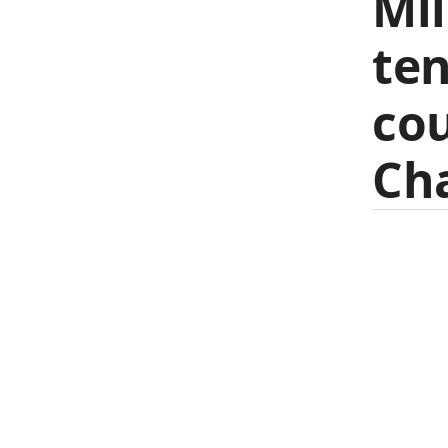
Mil
ten
cou
Ch