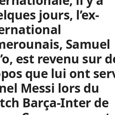
ernationale, il y a
lques jours, l’ex-
ernational
merounais, Samuel
’o, est revenu sur d
pos que lui ont ser
nel Messi lors du
ch Barça-Inter de