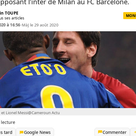
pposant l’inter de Milan au FC Barcelone.
in TOUPE
MOND
us ses articles
020 à 16:56
•
MàJ le 29 août 2020
o et Lionel Messi@Cameroun Actu
 lecture
us tard
Google News
Commenter