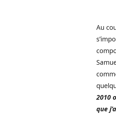
Au cou
s’impo
compos
Samuel
comme 
quelqu
2010 o
que j’