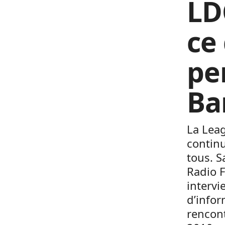
LD
ce 
pe
Ba
La Lea
continu
tous. S
Radio F
intervi
d’infor
rencont