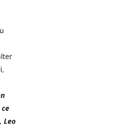
pu
lter
i,
en
 ce
, Leo