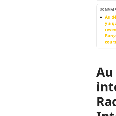
SOMMAI
Au dé
y a q
reven
Barça
cours
Au 
int
Rad