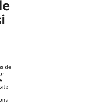
le
i
es de
ur
e
site
ions