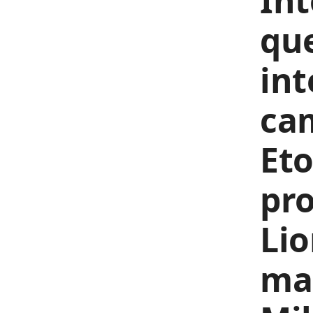
Int
que
int
ca
Eto
pro
Lio
mat