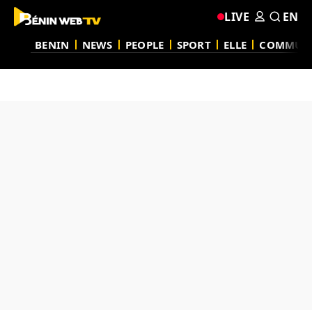
LIVE
EN
BENIN
NEWS
PEOPLE
SPORT
ELLE
COMMUN