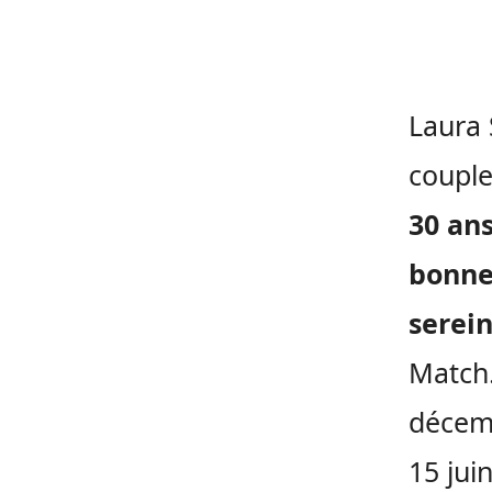
Laura 
couple
30 ans
bonne
serein
Match.
décemb
15 jui