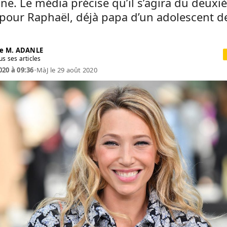
ne. Le média précise qu’il s’agira du deux
pour Raphaël, déjà papa d’un adolescent d
e M. ADANLE
us ses articles
020 à 09:36
•
MàJ le 29 août 2020