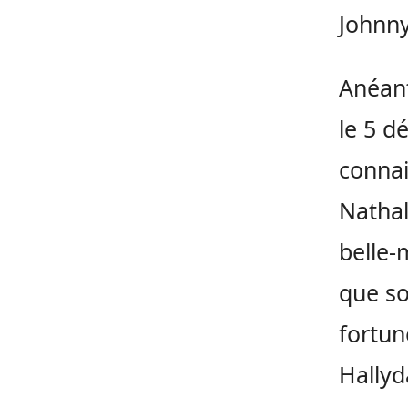
Johnny
Anéant
le 5 d
connai
Nathal
belle-
que so
fortun
Hallyd