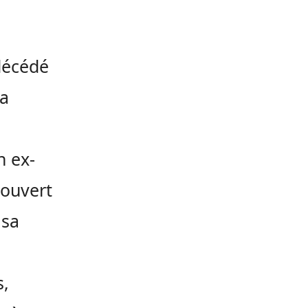
décédé
la
n ex-
couvert
 sa
s,