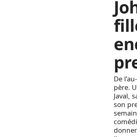
Jo
fi
en
pr
De l’au
père. 
Javal, 
son pre
semaine
comédie
donner