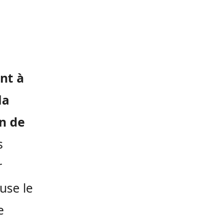
ent à
la
n de
s
r
use le
e