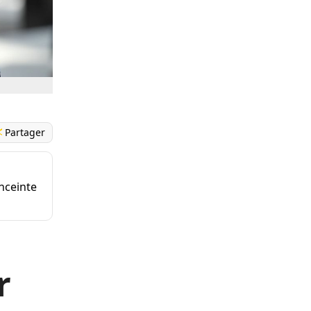
Partager
enceinte
r