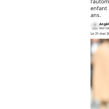
l’autom
enfant 
ans.
Angèl
Voir to
Le 21 mai 2