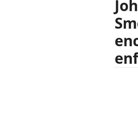
Joh
Sme
enc
enf