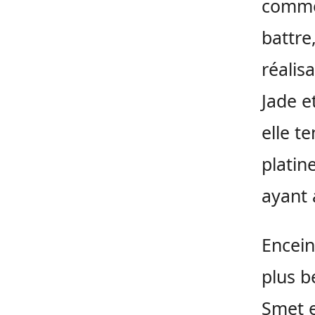
comme 
battre,
réalis
Jade e
elle t
platin
ayant 
Encein
plus b
Smet e