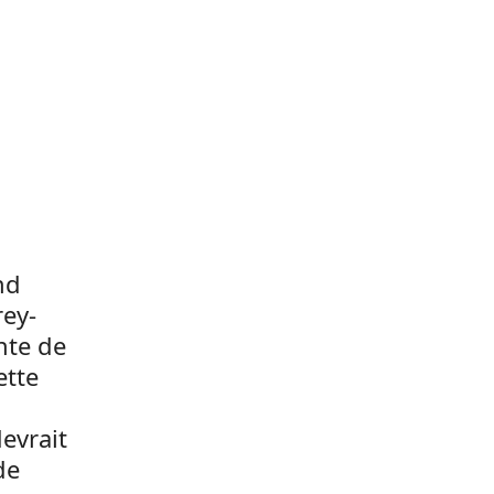
nd
rey-
nte de
ette
evrait
de