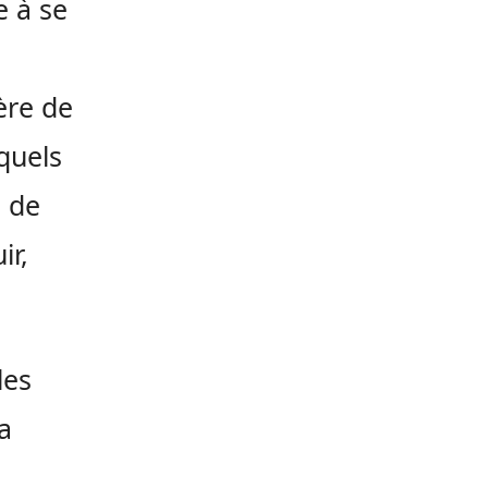
e à se
ère de
quels
e de
ir,
les
a