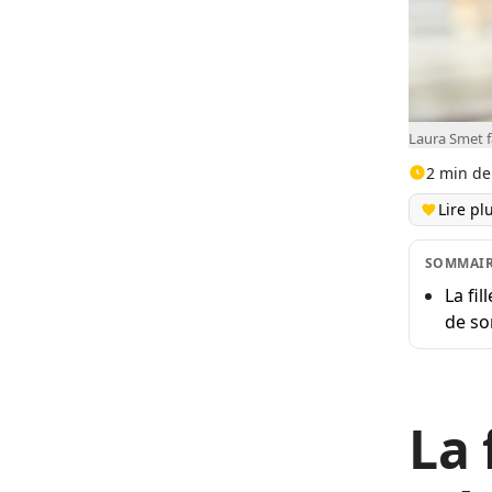
Laura Smet fa
2 min de
Lire pl
SOMMAI
La fi
de so
La 