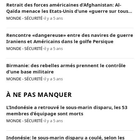
Retrait des forces américaines d’Afghanistan: Al-
Qaïda menace les Etats-Unis d’une «guerre sur tous
les fronts»
MONDE - SÉCURITÉ
•
il y a 5 ans
Rencontre «dangereuse» entre des navires de guerre
Iraniens et Américains dans le golfe Persique
MONDE - SÉCURITÉ
•
il y a 5 ans
Birmanie: des rebelles armés prennent le contrôle
d’une base militaire
MONDE - SÉCURITÉ
•
il y a 5 ans
À NE PAS MANQUER
L’Indonésie a retrouvé le sous-marin disparu, les 53
membres d’équipage sont morts
MONDE - SÉCURITÉ
•
il y a 5 ans
Indonésie: le sous-marin disparu a coulé, selon les