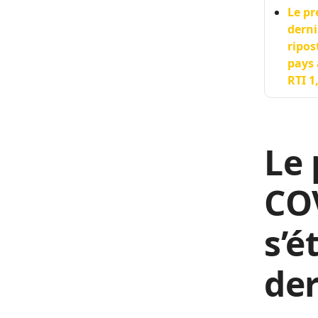
Le pr
derni
ripos
pays 
RTI 1
Le 
COV
s’é
der