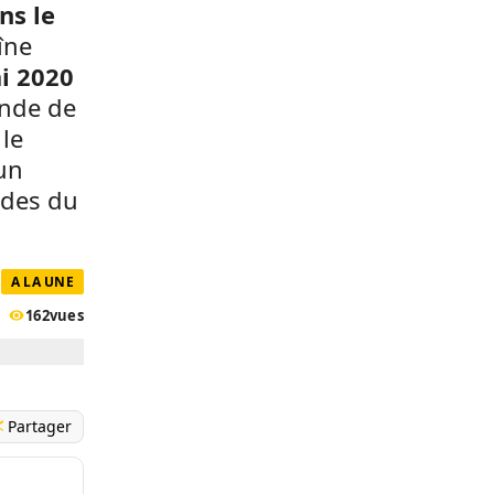
ns le
îne
i 2020
onde de
 le
 un
ades du
A LA UNE
162
vues
Partager