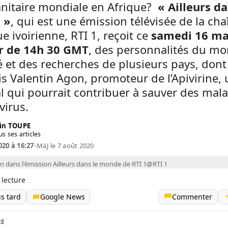
anitaire mondiale en Afrique?
« Ailleurs da
 »
, qui est une émission télévisée de la cha
e ivoirienne, RTI 1, reçoit ce
samedi 16 ma
ir de 14h 30 GMT
, des personnalités du m
é et des recherches de plusieurs pays, dont
s Valentin Agon, promoteur de l’Apivirine,
al qui pourrait contribuer à sauver des mal
virus.
in TOUPE
us ses articles
020 à 16:27
•
MàJ le 7 août 2020
n dans l'émission Ailleurs dans le monde de RTI 1@RTI 1
 lecture
us tard
Google News
Commenter
RE