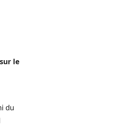
sur le
mi du
l