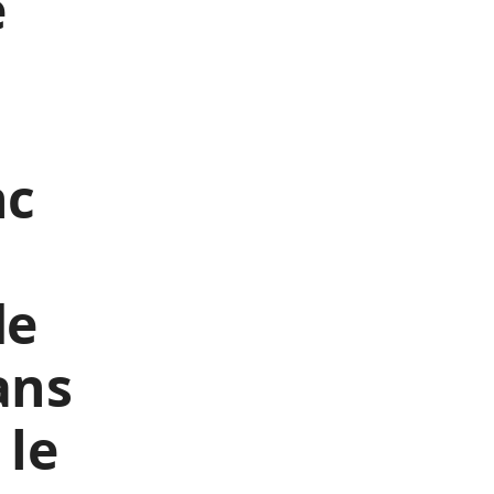
e
nc
de
ans
 le