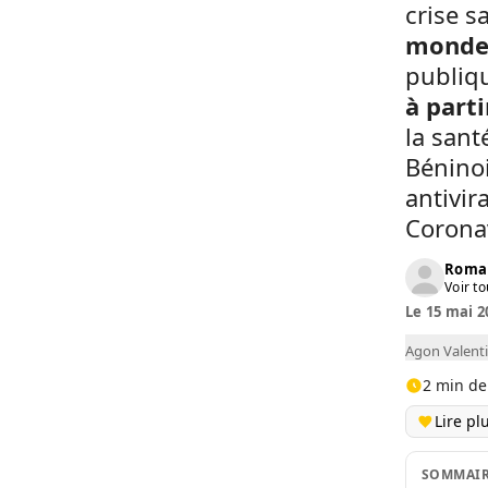
crise s
monde
publiqu
à part
la sant
Béninoi
antivir
Corona
Roma
Voir to
Le 15 mai 2
Agon Valenti
2 min de
Lire pl
SOMMAI