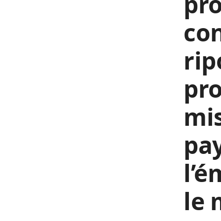
pro
con
rip
pro
mis
pay
l’é
le 