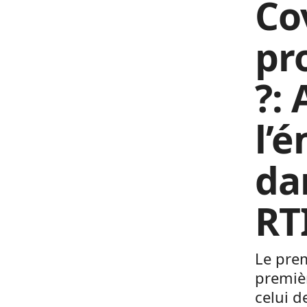
Co
pr
?:
l’
da
RT
Le prem
premièr
celui 