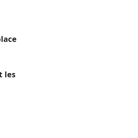
place
t les