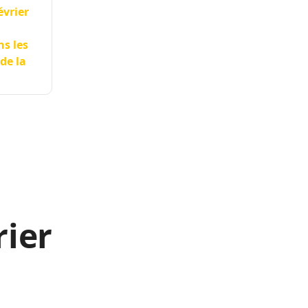
évrier
ns les
de la
rier