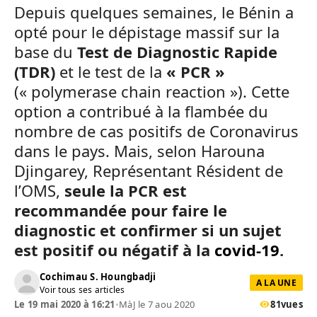
Depuis quelques semaines, le Bénin a
opté pour le dépistage massif sur la
base du
Test de Diagnostic Rapide
(TDR)
et le test de la
« PCR »
(« polymerase chain reaction »). Cette
option a contribué à la flambée du
nombre de cas positifs de Coronavirus
dans le pays. Mais, selon Harouna
Djingarey, Représentant Résident de
l’OMS,
seule la PCR est
recommandée pour faire le
diagnostic et confirmer si un sujet
est positif ou négatif à la
covid-19
.
Cochimau S. Houngbadji
A LA UNE
Voir tous ses articles
Le 19 mai 2020 à 16:21
•
MàJ le 7 aou 2020
81
vues