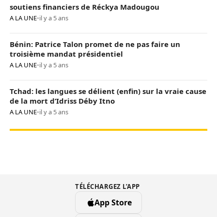
soutiens financiers de Réckya Madougou
A LA UNE
•
il y a 5 ans
Bénin: Patrice Talon promet de ne pas faire un
troisième mandat présidentiel
A LA UNE
•
il y a 5 ans
Tchad: les langues se délient (enfin) sur la vraie cause
de la mort d’Idriss Déby Itno
A LA UNE
•
il y a 5 ans
TÉLÉCHARGEZ L’APP
App Store