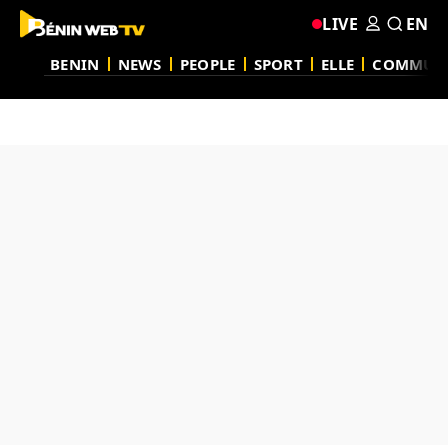
LIVE
EN
BENIN
NEWS
PEOPLE
SPORT
ELLE
COMMUN