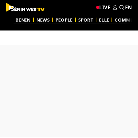
LIVE
EN
BENIN
NEWS
PEOPLE
SPORT
ELLE
COMMUN