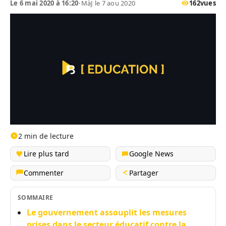
Le 6 mai 2020 à 16:20
•
MàJ le 7 aou 2020
162
vues
2 min de lecture
Lire plus tard
Google News
Commenter
Partager
SOMMAIRE
Le gouvernement assouplit les mesures
prises dans le secteur éducatif contre la