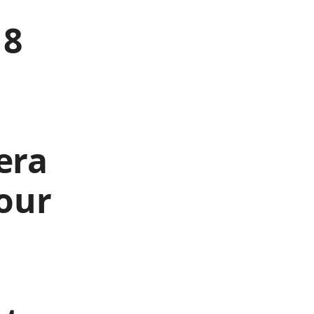
18
era
Cour