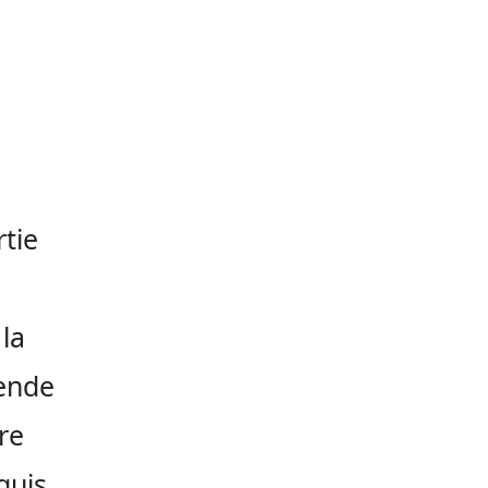
rtie
la
mende
re
quis