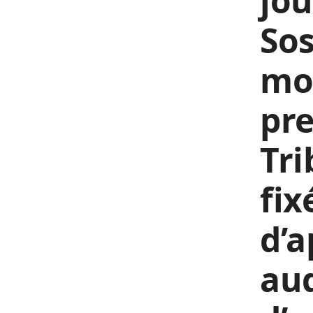
jou
So
moi
pre
Tri
fix
d’a
aud