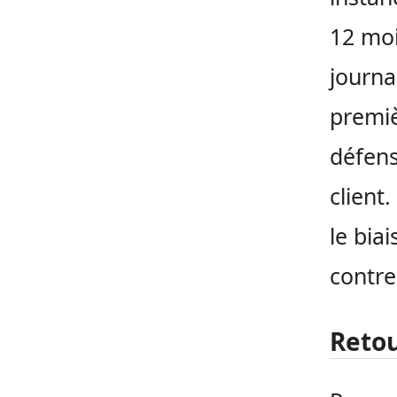
12 moi
journa
premiè
défens
client
le bia
contre
Retou