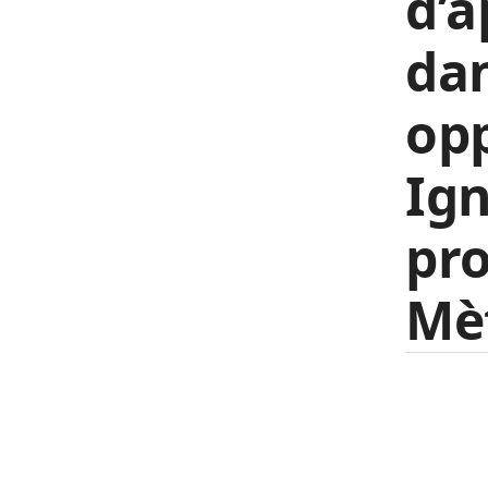
d’a
dan
opp
Ig
pr
Mè