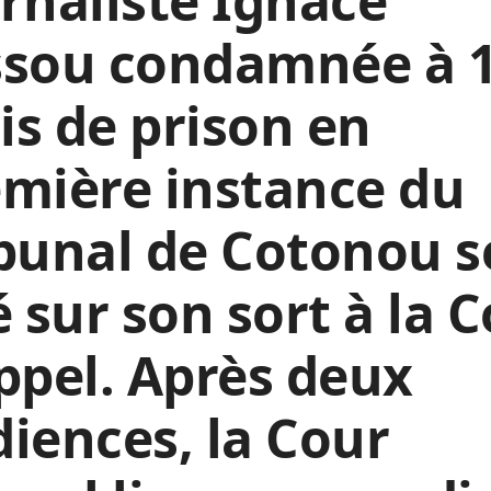
rnaliste Ignace
ssou condamnée à 
s de prison en
mière instance du
bunal de Cotonou s
é sur son sort à la 
ppel. Après deux
iences, la Cour