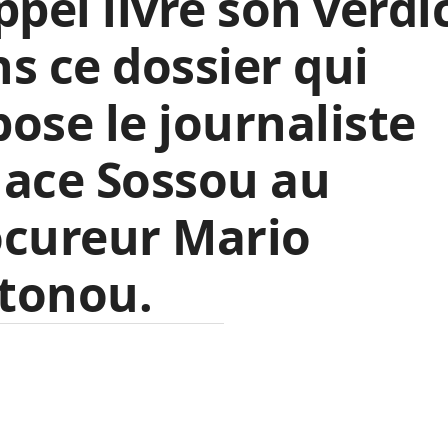
ppel livre son verdi
s ce dossier qui
ose le journaliste
nace Sossou au
ocureur Mario
tonou.