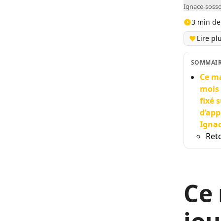
Ignace-soss
3 min de
Lire pl
SOMMAI
Ce ma
mois 
fixé 
d’app
Igna
Reto
Ce 