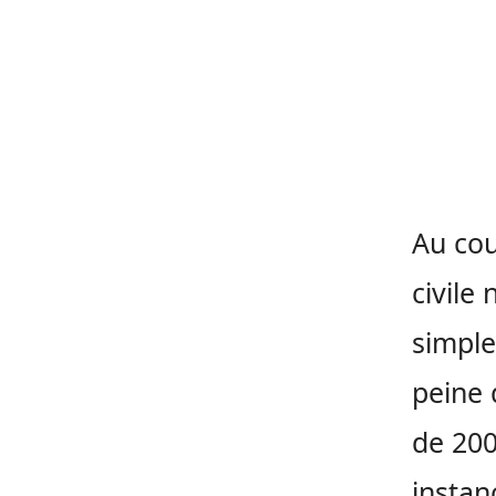
Au cou
civile
simple
peine 
de 200
instan