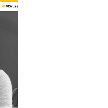
405
vues