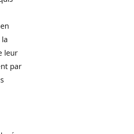
 en
 la
e leur
ent par
és