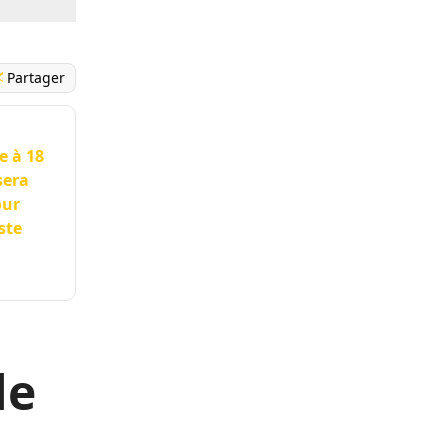
Partager
e à 18
sera
our
ste
le