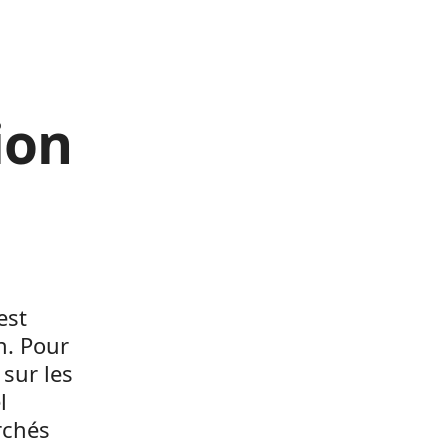
ion
est
n. Pour
sur les
l
rchés