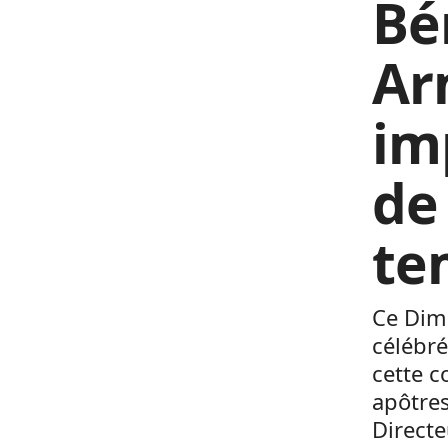
Bé
Ar
im
de
te
Ce Dima
célébré
cette c
apôtres
Directe