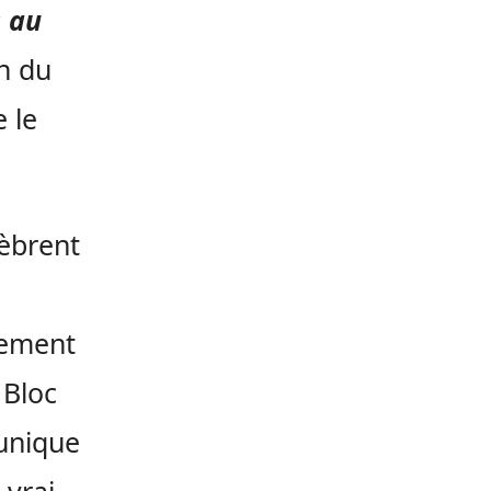
s au
an du
 le
èbrent
lement
u
Bloc
 unique