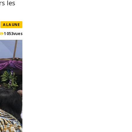
s les
A LA UNE
1 053
vues