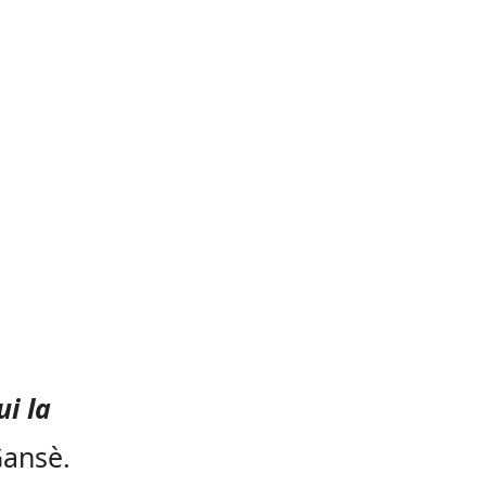
i la
ansè.