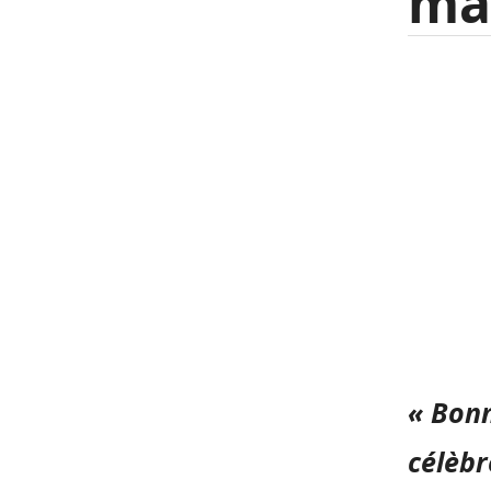
mai
« Bonn
célèb