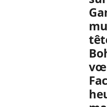
Gan
mue
têt
Boh
vœ
Fac
heu