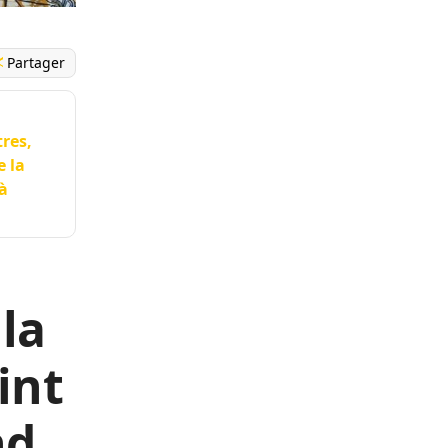
Partager
tres,
e la
à
 la
int
nd