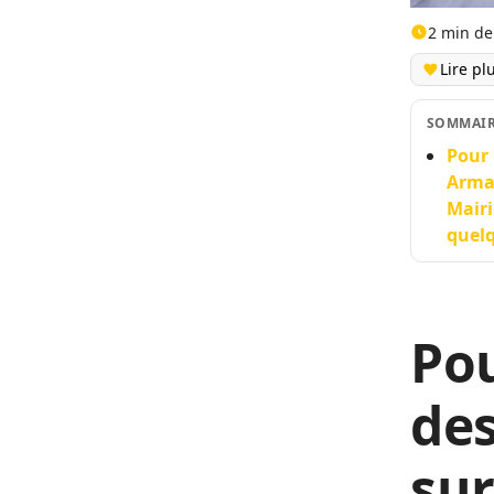
2 min de
Lire pl
SOMMAI
Pour 
Arman
Mairi
quelq
Pou
des
sur