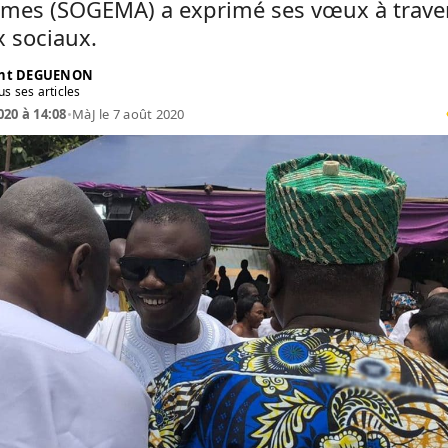
mes (SOGEMA) a exprimé ses vœux à traver
 sociaux.
ent DEGUENON
us ses articles
020 à 14:08
•
MàJ le 7 août 2020