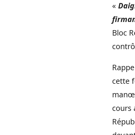
«
Daig
firmam
Bloc R
contrôl
Rappel
cette 
manœu
cours 
Républ