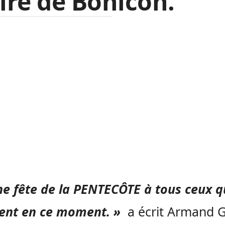
re de Bohicon.
e fête de la PENTECÔTE à tous ceux qu
rent en ce moment. »
a écrit
Armand G