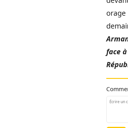
devant
orage 
demain
Armand
face à
Républ
Commen