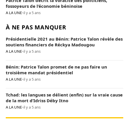
Patrice Talon décrit la voracité des politiciens,
fossoyeurs de l’économie béninoise
A LA UNE
•
il y a 5 ans
À NE PAS MANQUER
Présidentielle 2021 au Bénin: Patrice Talon révèle des
soutiens financiers de Réckya Madougou
A LA UNE
•
il y a 5 ans
Bénin: Patrice Talon promet de ne pas faire un
troisième mandat présidentiel
A LA UNE
•
il y a 5 ans
Tchad: les langues se délient (enfin) sur la vraie cause
de la mort d’Idriss Déby Itno
A LA UNE
•
il y a 5 ans