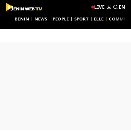
LIVE
EN
BENIN
NEWS
PEOPLE
SPORT
ELLE
COMMUN