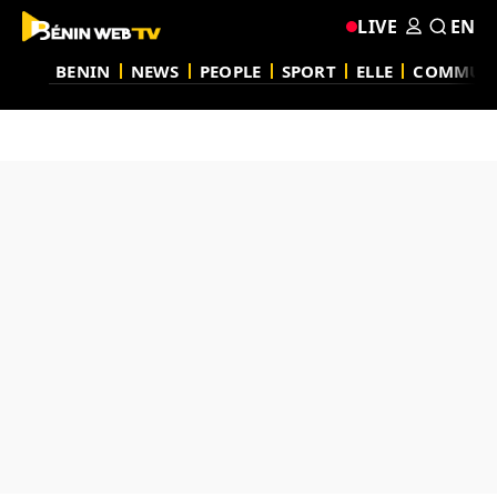
LIVE
EN
BENIN
NEWS
PEOPLE
SPORT
ELLE
COMMUN