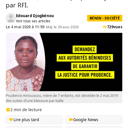
par RFI.
Edouard Djogbénou
BÉNIN - SOCIÉTÉ
Voir tous ses articles
Le 4 mai 2020 à 11:59
•
MàJ le 29 aou 2020
729
vues
Prudence Amoussou, mère de 7 enfants, est décédée le 2 mai 2019
des suites d’une blessure par balle
2 min de lecture
Lire plus tard
Google News