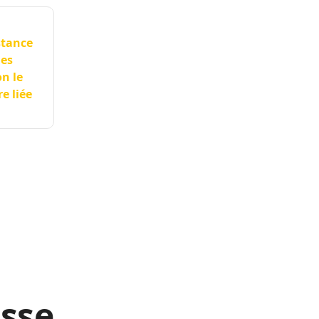
stance
ues
on le
e liée
asse