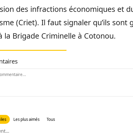
sion des infractions économiques et d
sme (Criet). Il faut signaler qu’ils sont
à la Brigade Criminelle à Cotonou.
taires
iles
Les plus aimés
Tous
t...