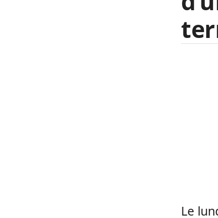
d’u
ter
Le lun