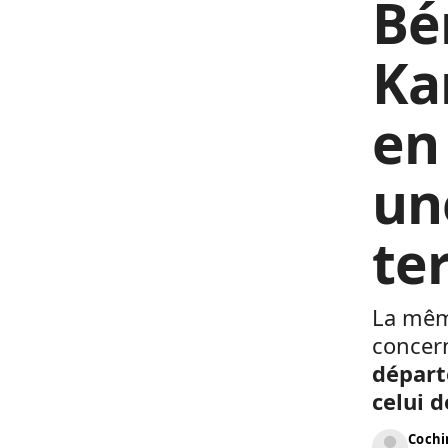
Bé
Ka
en
un
te
La même
concer
départe
celui d
Cochi