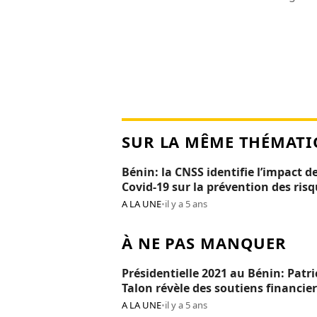
SUR LA MÊME THÉMATI
Bénin: la CNSS identifie l’impact de
Covid-19 sur la prévention des ris
professionnels
A LA UNE
•
il y a 5 ans
À NE PAS MANQUER
Présidentielle 2021 au Bénin: Patri
Talon révèle des soutiens financier
Réckya Madougou
A LA UNE
•
il y a 5 ans