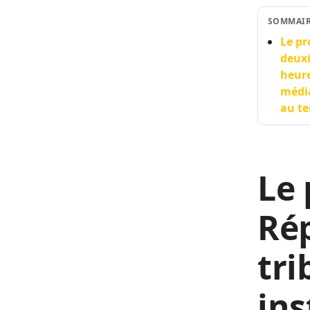
SOMMAI
Le pr
deuxi
heure
média
au te
Le 
Rép
tri
ins