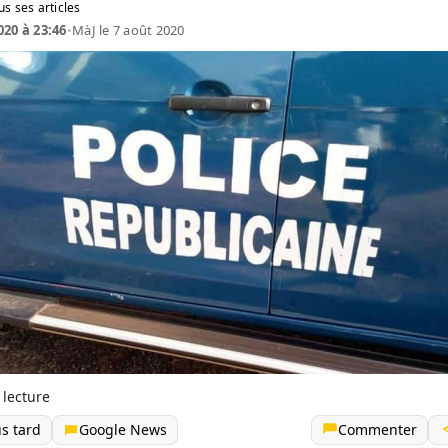
us ses articles
020 à 23:46
•
MàJ le 7 août 2020
 lecture
us tard
Google News
Commenter