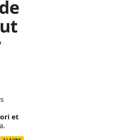
 de
tut
r
ls
ori et
a.
A LA UNE