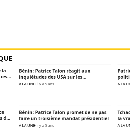
QUE
 la
Bénin: Patrice Talon réagit aux
Patri
ques
inquiétudes des USA sur les
polit
« arrestations d’opposants »
béni
A LA UNE
•
il y a 5 ans
A LA U
ce
Bénin: Patrice Talon promet de ne pas
Tchad
s de
faire un troisième mandat présidentiel
la vr
Itno
A LA UNE
•
il y a 5 ans
A LA U