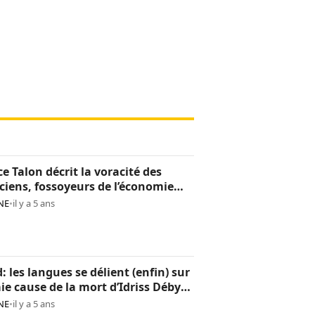
ce Talon décrit la voracité des
iciens, fossoyeurs de l’économie
noise
NE
•
il y a 5 ans
: les langues se délient (enfin) sur
aie cause de la mort d’Idriss Déby
NE
•
il y a 5 ans