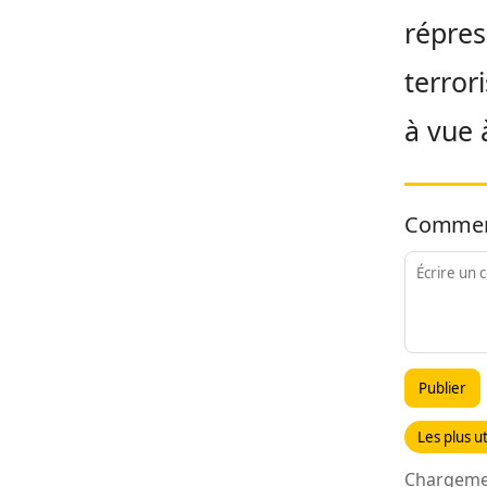
répres
terrori
à vue 
Commen
Publier
Les plus ut
Chargemen