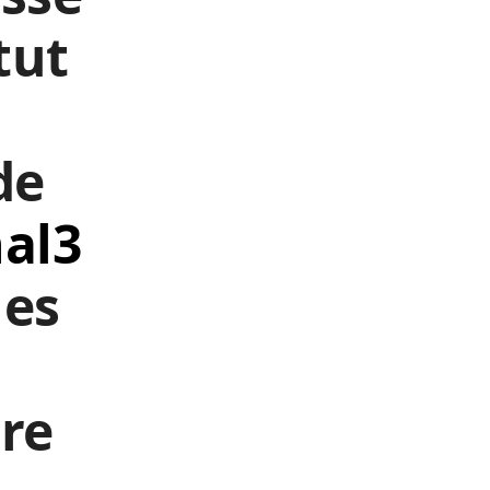
tut
de
al3
les
dre