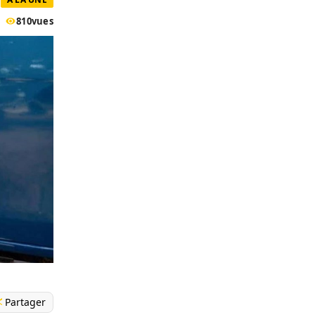
810
vues
Partager