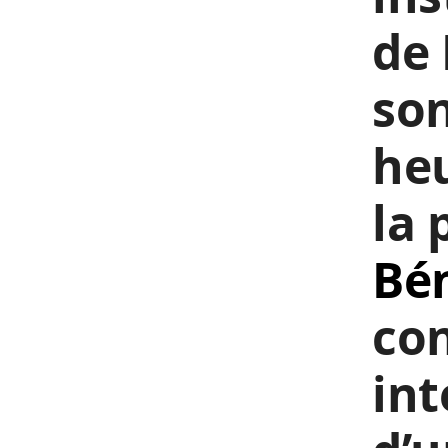
de 
son
heu
la 
Bé
co
int