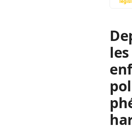
légis
Dep
les
en
pol
ph
har