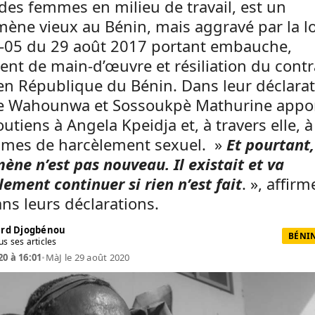
des femmes en milieu de travail, est un
ène vieux au Bénin, mais aggravé par la lo
‐05 du 29 août 2017 portant embauche,
nt de main‐d’œuvre et résiliation du contr
 en République du Bénin. Dans leur déclarat
e Wahounwa et Sossoukpè Mathurine appo
outiens à Angela Kpeidja et, à travers elle, à
times de harcèlement sexuel. »
Et pourtant,
ne n’est pas nouveau. Il existait et va
ement continuer si rien n’est fait
. », affirm
ans leurs déclarations.
rd Djogbénou
BÉNIN
us ses articles
20 à 16:01
•
MàJ le 29 août 2020