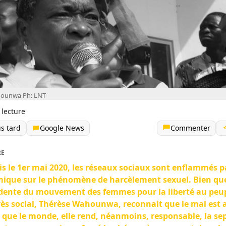
hounwa Ph: LNT
 lecture
us tard
Google News
Commenter
RE
s le 1er mai 2020, les réseaux sociaux sont enflammés p
ique sur le phénomène de harcèlement sexuel. Bien que
dente du mouvement des femmes pour la liberté au peupl
ès social, Thérèse Wahounwa, reconnait que le mal est 
 que le monde, elle rend, néanmoins, responsable, la se