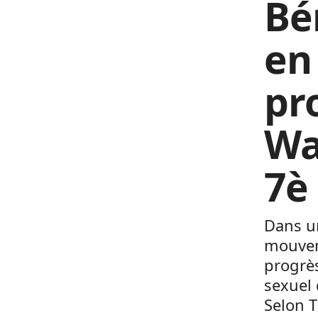
Bé
en
pr
Wa
7è
Dans un
mouvem
progrès
sexuel 
Selon 