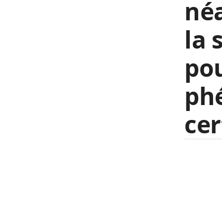
né
la 
pou
ph
cer