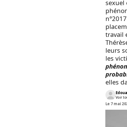
sexuel 
phénom
n°2017
placeme
travail
Thérès
leurs s
les vic
phénomè
probabl
elles d
Edoua
Voir to
Le 7 mai 20