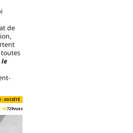
i
at de
ion,
rtent
 toutes
 le
ent-
 - SOCIÉTÉ
729
vues