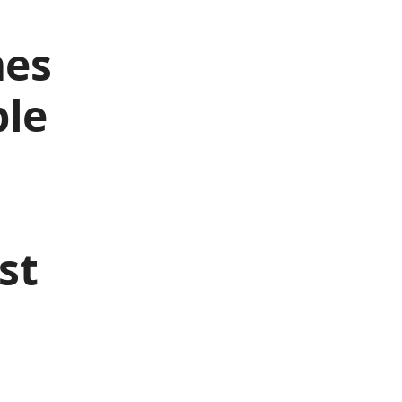
es
ple
st