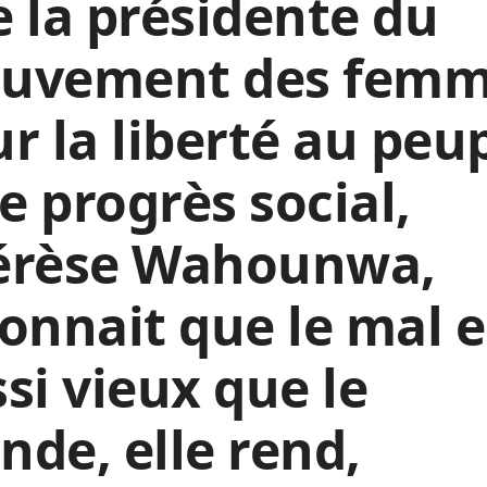
 la présidente du
uvement des femm
r la liberté au peu
le progrès social,
érèse Wahounwa,
onnait que le mal e
si vieux que le
de, elle rend,