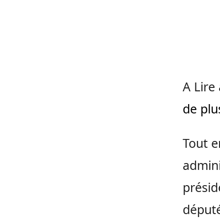
A Lire
de plu
Tout e
admini
prési
député