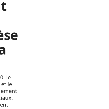
t
èse
a
0, le
et le
èlement
ciaux.
ment