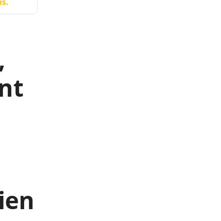
is.
,
nt
ien