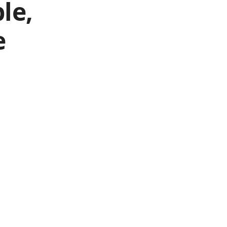
le,
e