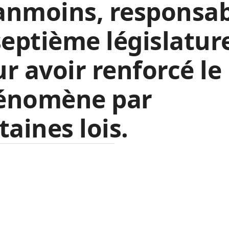
anmoins, responsab
septième législatur
r avoir renforcé le
énomène par
taines lois
.