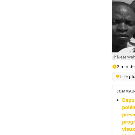
Thèrese Wa
2 min de
Lire pl
SOMMAI
Depui
polém
prési
progr
vieux