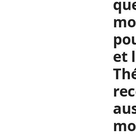
que
mo
pou
et 
Th
rec
aus
mon