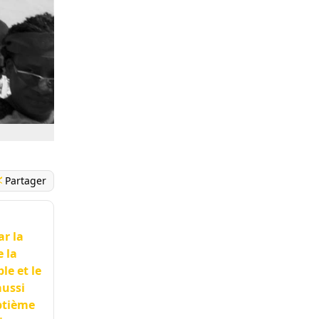
Partager
ar la
 la
e et le
aussi
ptième