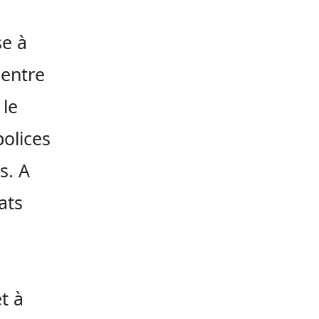
se à
 entre
 le
polices
s. A
ats
t à