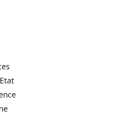
ces
’Etat
uence
une