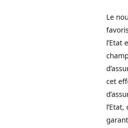
Le nou
favori
l’Etat 
champ 
d’assu
cet ef
d’assu
l’Etat,
garant