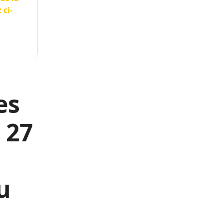
 ci-
es
 27
u