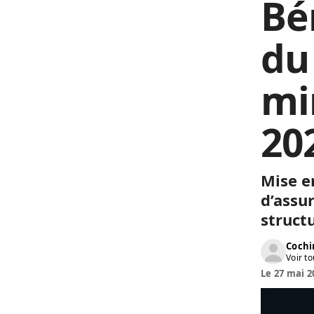
Bé
du
mi
20
Mise e
d’assu
structu
Cochi
Voir to
Le 27 mai 2