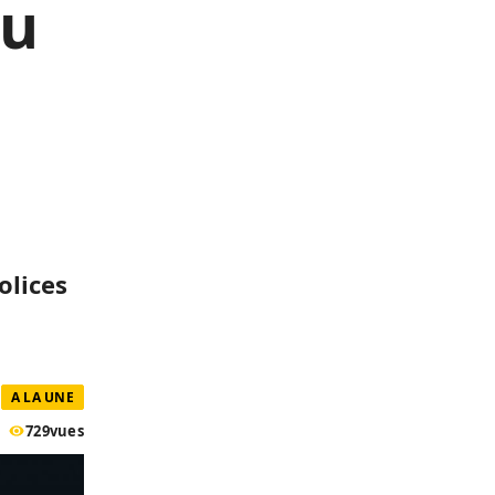
du
olices
A LA UNE
729
vues