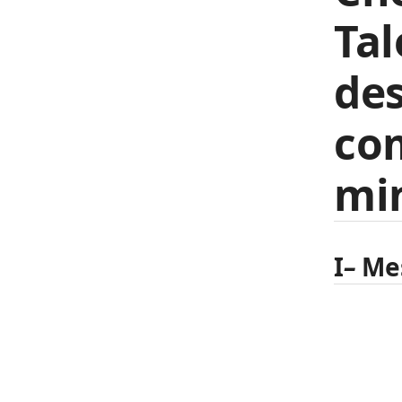
Tal
de
com
min
I
–
Me