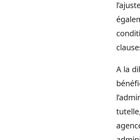
l’ajus
égalem
condit
clause
A la d
bénéfi
l’admi
tutelle
agence
admini