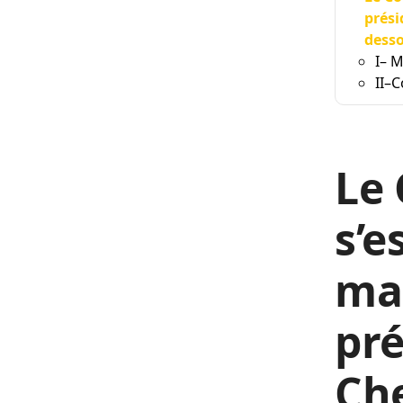
prési
desso
I– 
II–
Le 
s’e
mai
pré
Che