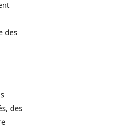
ent
e des
us
és, des
re