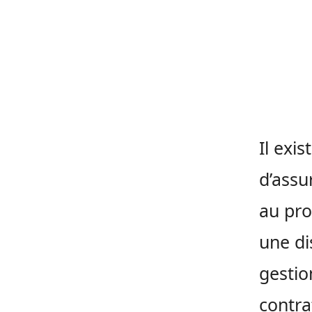
Il exi
d’assu
au pro
une di
gestio
contra