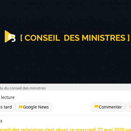
 du conseil des ministres
 lecture
us tard
Google News
Commenter
RE
nseil des ministres s’est réuni ce mercredi 27 mai 2020 so