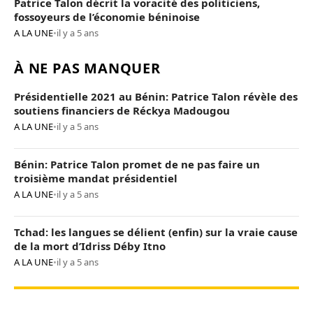
Patrice Talon décrit la voracité des politiciens,
fossoyeurs de l’économie béninoise
A LA UNE
•
il y a 5 ans
À NE PAS MANQUER
Présidentielle 2021 au Bénin: Patrice Talon révèle des
soutiens financiers de Réckya Madougou
A LA UNE
•
il y a 5 ans
Bénin: Patrice Talon promet de ne pas faire un
troisième mandat présidentiel
A LA UNE
•
il y a 5 ans
Tchad: les langues se délient (enfin) sur la vraie cause
de la mort d’Idriss Déby Itno
A LA UNE
•
il y a 5 ans