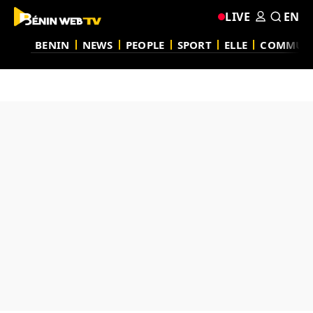
LIVE
EN
BENIN
NEWS
PEOPLE
SPORT
ELLE
COMMUN