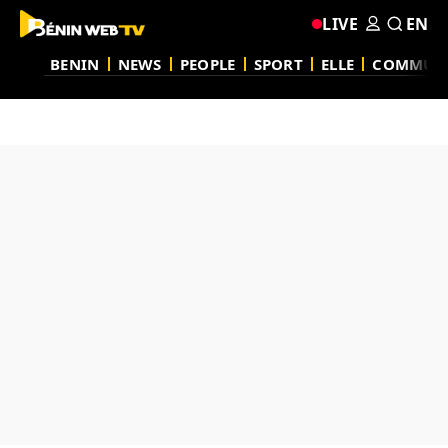
LIVE
EN
BENIN
NEWS
PEOPLE
SPORT
ELLE
COMMUN