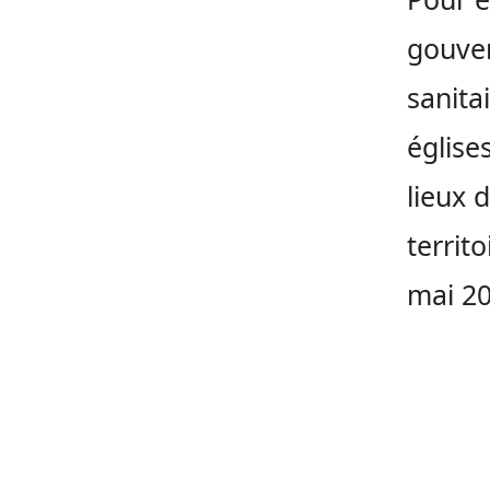
gouve
sanita
église
lieux 
territ
mai 20