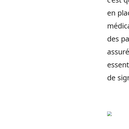
en pla
médica
des pa
assuré
essent
de sig