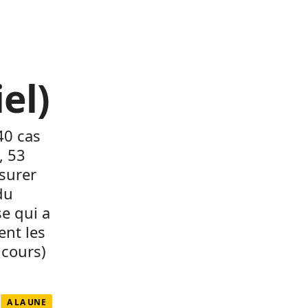
iel)
40 cas
, 53
surer
du
e qui a
nt les
 cours)
A LA UNE