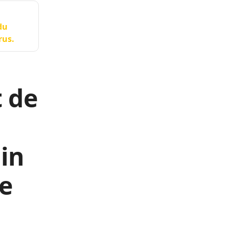
du
rus.
t de
in
le