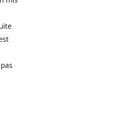
uite
est
 pas