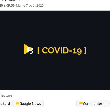
20 à 09:56
•
MàJ le 7 août 2020
 lecture
us tard
Google News
Commenter