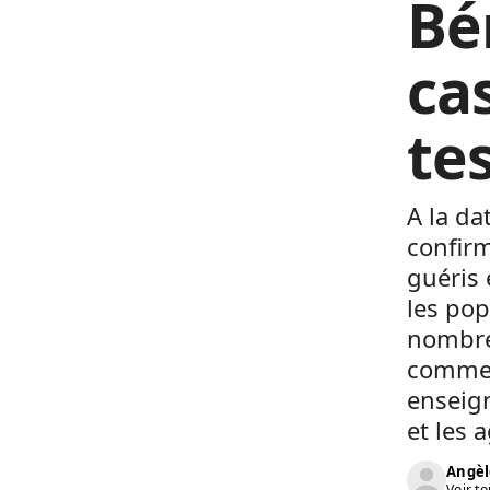
Bé
ca
tes
A la da
confirm
guéris 
les pop
nombre 
commen
enseign
et les 
Angèl
Voir to