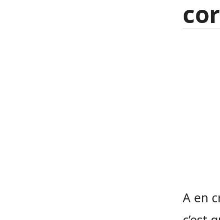
co
A en c
c’est 