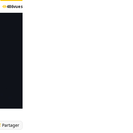
486
vues
Partager