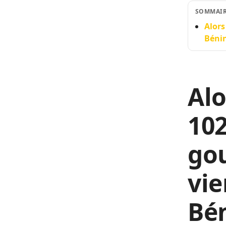
SOMMAI
Alors
Bénin
Alo
102
go
vie
Bén