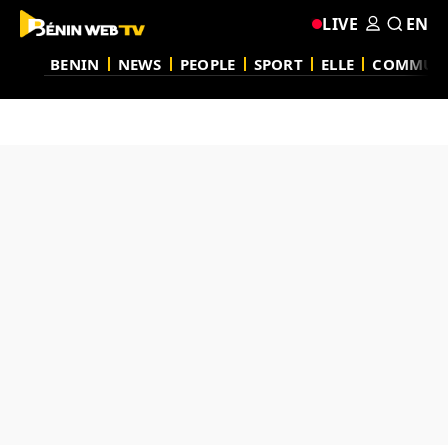
LIVE
EN
BENIN
NEWS
PEOPLE
SPORT
ELLE
COMMUN