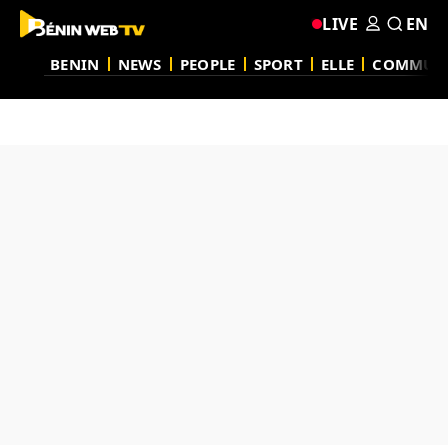
LIVE
EN
BENIN
NEWS
PEOPLE
SPORT
ELLE
COMMUN