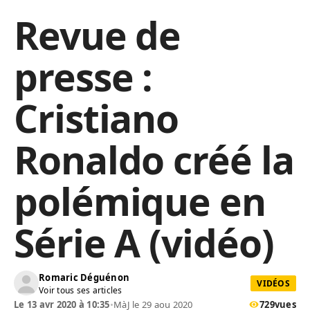
Revue de
presse :
Cristiano
Ronaldo créé la
polémique en
Série A (vidéo)
Romaric Déguénon
VIDÉOS
Voir tous ses articles
Le 13 avr 2020 à 10:35
•
MàJ le 29 aou 2020
729
vues