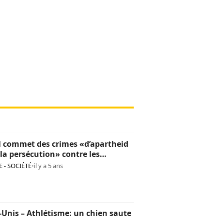
l commet des crimes «d’apartheid
 la persécution» contre les
tiniens (Rapport HWR)
 - SOCIÉTÉ
•
il y a 5 ans
-Unis – Athlétisme: un chien saute