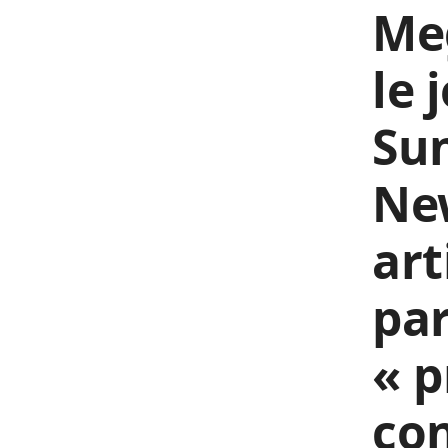
Me
le 
Sun
Ne
art
par
« p
con