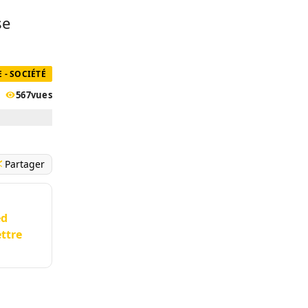
se
- SOCIÉTÉ
567
vues
Partager
ed
ettre