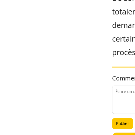
totale
demand
certai
procès
Commen
Publier