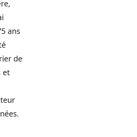
re,
i
75 ans
té
rier de
 et
uteur
nnées.