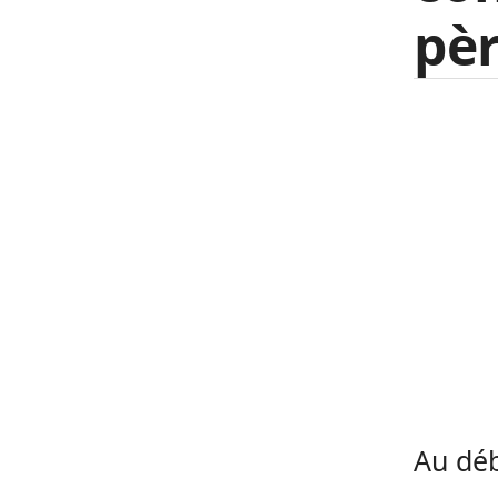
pèr
Au déb