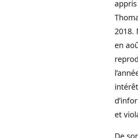
appris
Thomas
2018. 
en aoû
reprod
l’anné
intérê
d’info
et vio
De son