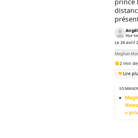
prince 
distanc
présent
Angèl
Voir to
Le 24 avril 
Meghan Mark
2 min de
Lire pl
SOMMAI
Megha
Newsp
« pri