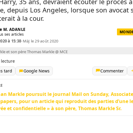
Harry, 35 ans, devraient écouter le procès à
e, depuis Los Angeles, lorsque son avocat 
erait à la cour.
e M. ADANLE
MONDE 
us ses articles
2020 à 15:38
•
MàJ le 29 août 2020
le et son père Thomas Markle @ MCE
 lecture
us tard
Google News
Commenter
RE
n Markle poursuit le journal Mail on Sunday, Associat
apers, pour un article qui reproduit des parties d’une l
vée et confidentielle » à son père, Thomas Markle Sr.