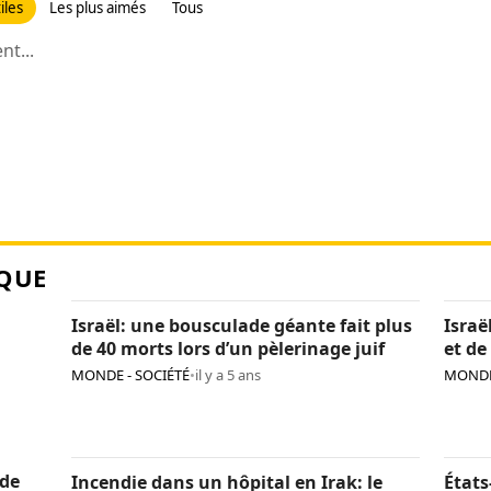
iles
Les plus aimés
Tous
t...
QUE
Israël: une bousculade géante fait plus
Israë
de 40 morts lors d’un pèlerinage juif
et de
Pales
MONDE - SOCIÉTÉ
•
il y a 5 ans
MONDE
 de
Incendie dans un hôpital en Irak: le
États