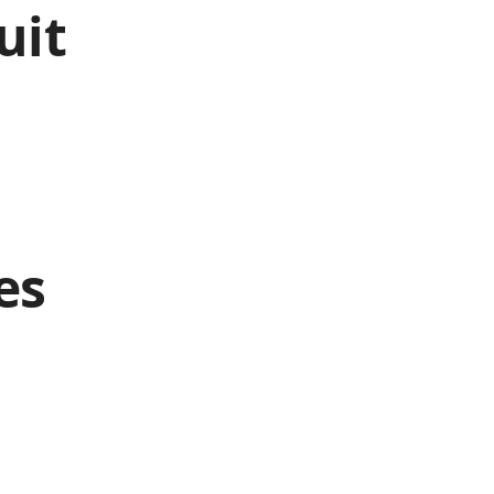
uit
es