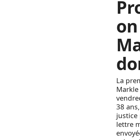
Pr
on
Ma
do
La prem
Markle 
vendred
38 ans,
justice
lettre 
envoyée