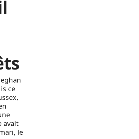
l
êts
 Meghan
is ce
ussex,
en
’une
e avait
mari, le