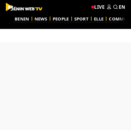
LIVE
EN
BENIN
NEWS
PEOPLE
SPORT
ELLE
COMMUN