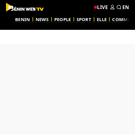
LIVE
EN
BENIN
NEWS
PEOPLE
SPORT
ELLE
COMMUN