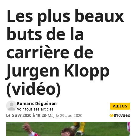
Les plus beaux
buts de la
carrière de
Jurgen Klopp
(vidéo)
Romaric Déguénon
VIDÉOS
Voir tous ses articles
Le 5 avr 2020 à 19:28
•
MàJ le 29 aou 2020
810
vues