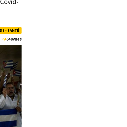
 Covid-
E - SANTÉ
648
vues