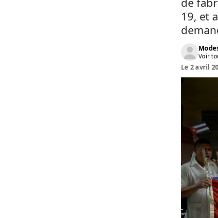
de fabr
19, et 
demand
Modes
Voir to
Le 2 avril 2