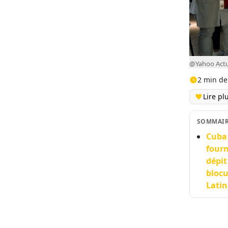
@Yahoo Actu
2 min de
Lire pl
SOMMAI
Cuba 
fourn
dépit
blocu
Latin