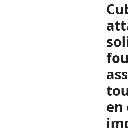
Cu
att
sol
fou
ass
tou
en 
imp