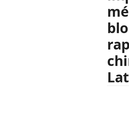
méd
blo
rap
chi
Lat