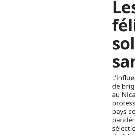
Le
fé
so
sa
L’influ
de brig
au Nica
profes
pays co
pandémi
sélecti