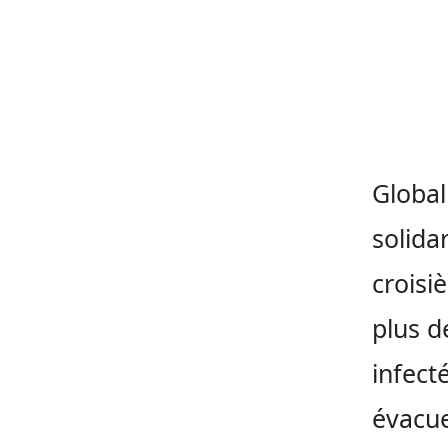
Global
solida
croisi
plus d
infect
évacue