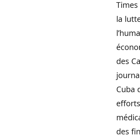
Times 
la lut
l’huma
économ
des Ca
journa
Cuba d
effort
médica
des fin