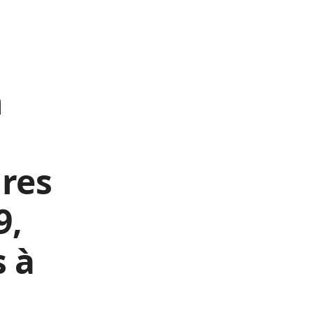
n
ires
9,
s à