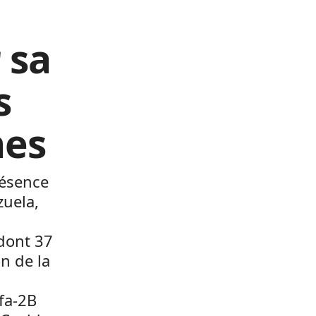
 sa
s
nes
résence
zuela,
dont 37
n de la
lfa-2B