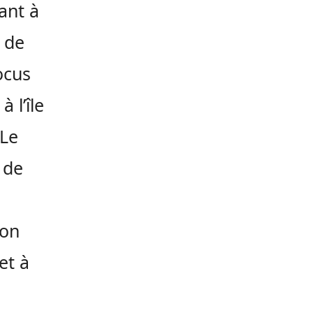
ant à
 de
ocus
 l’île
 Le
 de
ion
et à