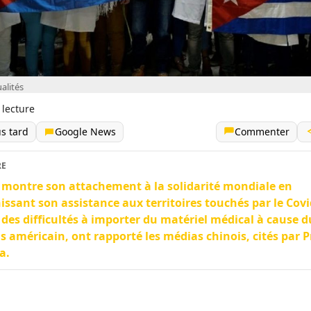
alités
 lecture
us tard
Google News
Commenter
RE
montre son attachement à la solidarité mondiale en
issant son assistance aux territoires touchés par le Covi
 des difficultés à importer du matériel médical à cause d
s américain, ont rapporté les médias chinois, cités par 
a.