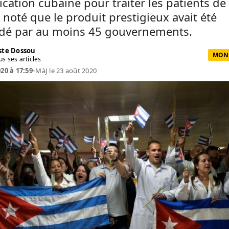
ication cubaine pour traiter les patients de
a noté que le produit prestigieux avait été
é par au moins 45 gouvernements.
te Dossou
MOND
us ses articles
020 à 17:59
•
MàJ le 23 août 2020