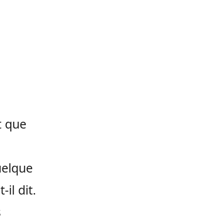
st que
quelque
il dit.
s