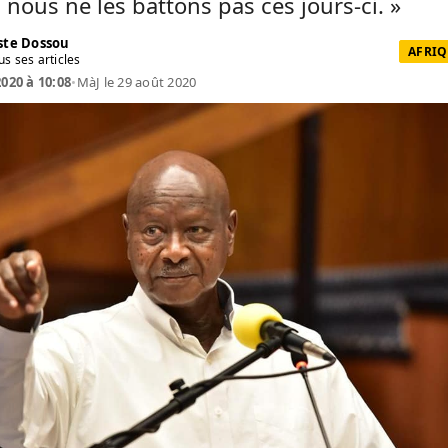
 nous ne les battons pas ces jours-ci. »
te Dossou
AFRIQ
us ses articles
2020 à 10:08
•
MàJ le 29 août 2020