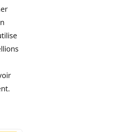
mer
en
tilise
llions
s
voir
nt.