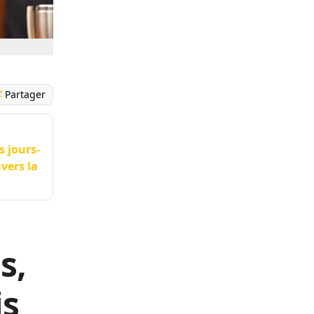
Partager
s jours-
avers la
s,
is