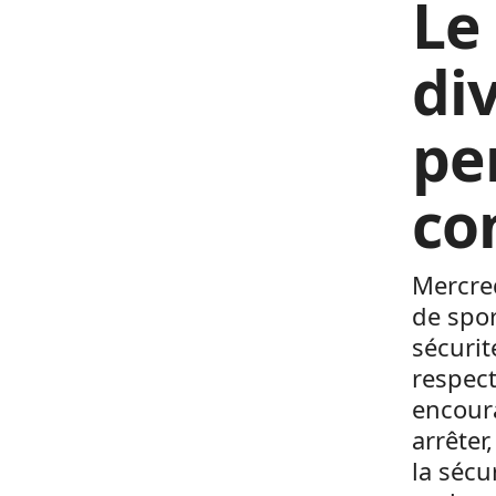
Le
di
pe
co
Mercred
de spor
sécurit
respect
encoura
arrêter
la sécu