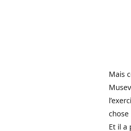
Mais ce
Museve
l’exer
chose q
Et il 