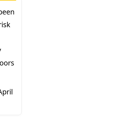
 been
risk
y
doors
April