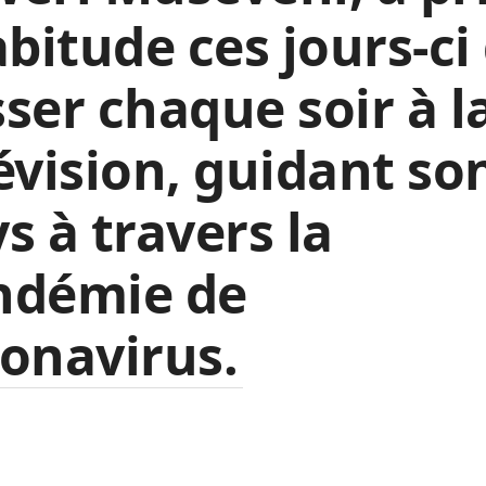
abitude ces jours-ci
ser chaque soir à l
évision, guidant so
s à travers la
ndémie de
onavirus.