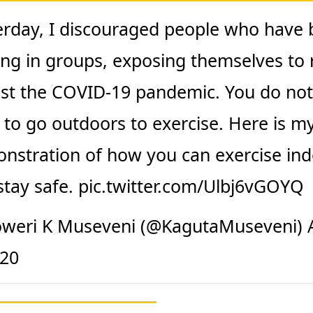
erday, I discouraged people who have
ing in groups, exposing themselves to 
st the COVID-19 pandemic. You do not
 to go outdoors to exercise. Here is m
nstration of how you can exercise in
stay safe.
pic.twitter.com/Ulbj6vGOYQ
weri K Museveni (@KagutaMuseveni)
020