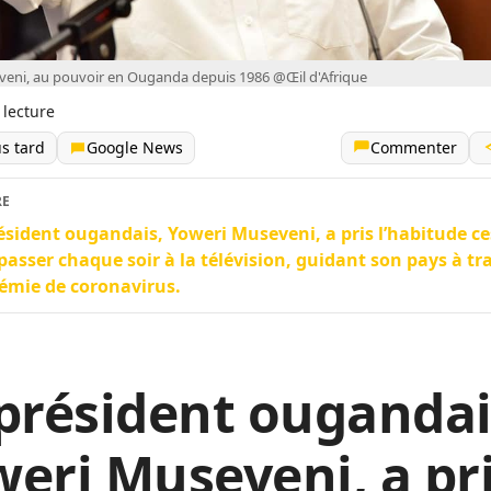
eni, au pouvoir en Ouganda depuis 1986 @Œil d'Afrique
 lecture
us tard
Google News
Commenter
RE
ésident ougandais, Yoweri Museveni, a pris l’habitude ce
 passer chaque soir à la télévision, guidant son pays à tr
émie de coronavirus.
président ougandai
eri Museveni, a pr