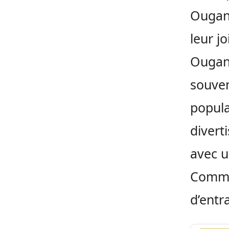
Ougand
leur j
Ougand
souven
popula
diverti
avec u
Comme 
d’entr