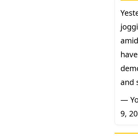
Yest
jogg
amid
have
demo
and 
— Yo
9, 2