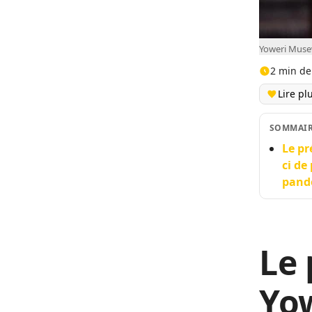
Yoweri Musev
2 min de
Lire pl
SOMMAI
Le pr
ci de
pand
Le 
Yow