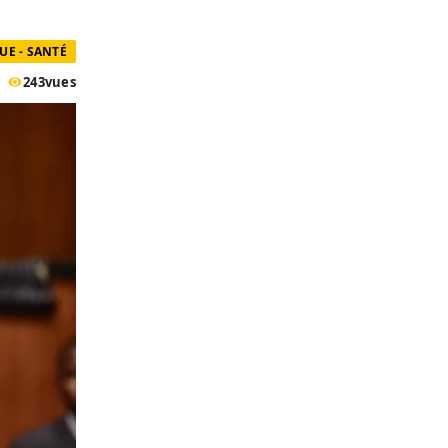
UE - SANTÉ
243
vues