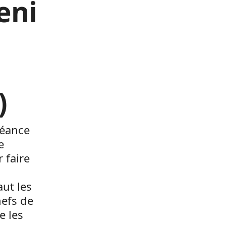
eni
)
séance
e
 faire
aut les
hefs de
e les