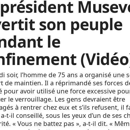
 président Musev
vertit son peuple
ndant le
nfinement (Vidéo
i soir, l’homme de 75 ans a organisé une 
t de maintien. Il a réprimandé ses forces d
é pour avoir utilisé une force excessive pour
er le verrouillage. Les gens devraient être
gés à rentrer chez eux et s’ils refusent, il f
, a-t-il conseillé, sous les yeux d’un de ses c
rité. « Vous ne battez pas », a-t-il dit. « Mêm