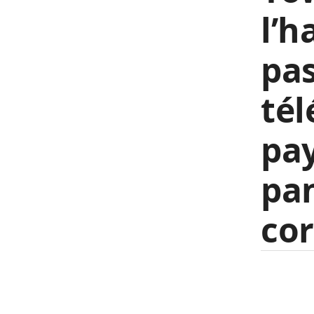
l’h
pas
tél
pay
pa
cor