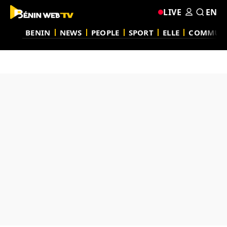
LIVE
EN
BENIN
NEWS
PEOPLE
SPORT
ELLE
COMMUN