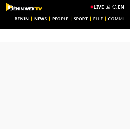
LIVE
EN
BENIN
NEWS
PEOPLE
SPORT
ELLE
COMMUN