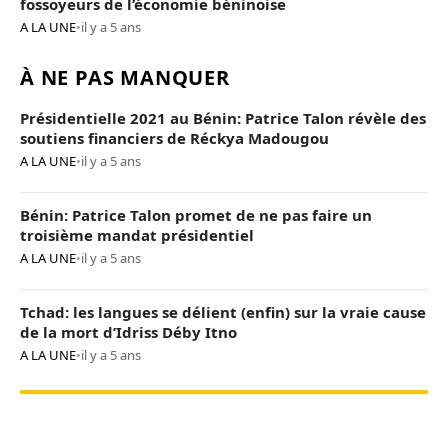
fossoyeurs de l’économie béninoise
A LA UNE
•
il y a 5 ans
À NE PAS MANQUER
Présidentielle 2021 au Bénin: Patrice Talon révèle des
soutiens financiers de Réckya Madougou
A LA UNE
•
il y a 5 ans
Bénin: Patrice Talon promet de ne pas faire un
troisième mandat présidentiel
A LA UNE
•
il y a 5 ans
Tchad: les langues se délient (enfin) sur la vraie cause
de la mort d’Idriss Déby Itno
A LA UNE
•
il y a 5 ans