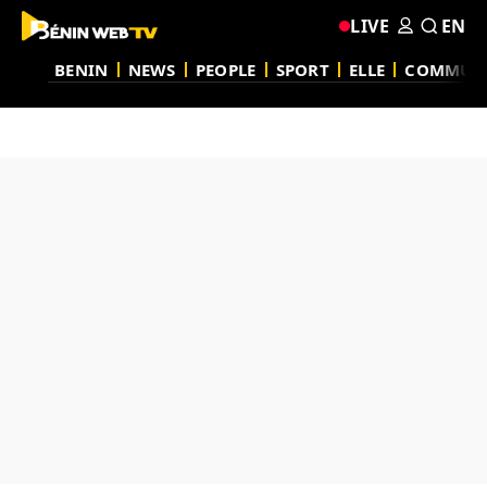
LIVE
EN
BENIN
NEWS
PEOPLE
SPORT
ELLE
COMMUN