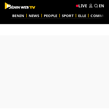
LIVE
EN
BENIN
NEWS
PEOPLE
SPORT
ELLE
COMMUN