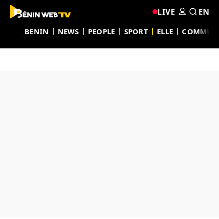
LIVE
EN
BENIN
NEWS
PEOPLE
SPORT
ELLE
COMMUN