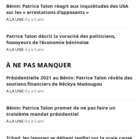
Bénin: Patrice Talon réagit aux inquiétudes des USA
sur les « arrestations d’opposants »
A LA UNE
•
il y a 5 ans
Patrice Talon décrit la voracité des politiciens,
fossoyeurs de l’économie béninoise
A LA UNE
•
il y a 5 ans
À NE PAS MANQUER
Présidentielle 2021 au Bénin: Patrice Talon révèle des
soutiens financiers de Réckya Madougou
A LA UNE
•
il y a 5 ans
Bénin: Patrice Talon promet de ne pas faire un
troisième mandat présidentiel
A LA UNE
•
il y a 5 ans
Tchad: les langues se délient (enfin) sur la vraie cause