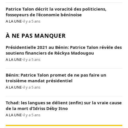
Patrice Talon décrit la voracité des politiciens,
fossoyeurs de l’économie béninoise
A LA UNE
•
il y a 5 ans
À NE PAS MANQUER
Présidentielle 2021 au Bénin: Patrice Talon révèle des
soutiens financiers de Réckya Madougou
A LA UNE
•
il y a 5 ans
Bénin: Patrice Talon promet de ne pas faire un
troisième mandat présidentiel
A LA UNE
•
il y a 5 ans
Tchad: les langues se délient (enfin) sur la vraie cause
de la mort d’Idriss Déby Itno
A LA UNE
•
il y a 5 ans