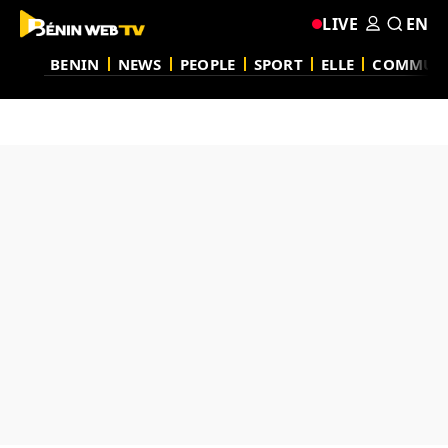
LIVE
EN
BENIN
NEWS
PEOPLE
SPORT
ELLE
COMMUN