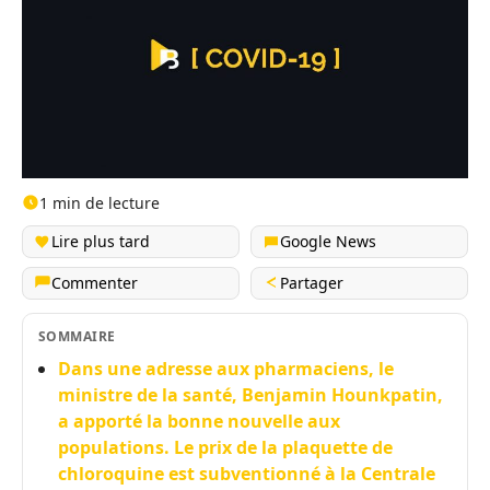
1 min de lecture
Lire plus tard
Google News
Commenter
Partager
SOMMAIRE
Dans une adresse aux pharmaciens, le
ministre de la santé, Benjamin Hounkpatin,
a apporté la bonne nouvelle aux
populations. Le prix de la plaquette de
chloroquine est subventionné à la Centrale