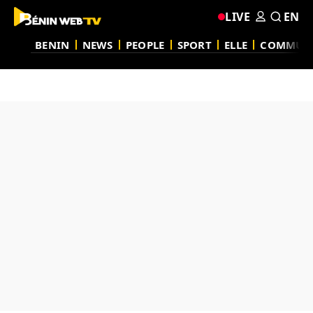
LIVE
EN
BENIN
NEWS
PEOPLE
SPORT
ELLE
COMMUN