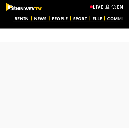
LIVE
EN
BENIN
NEWS
PEOPLE
SPORT
ELLE
COMMUN