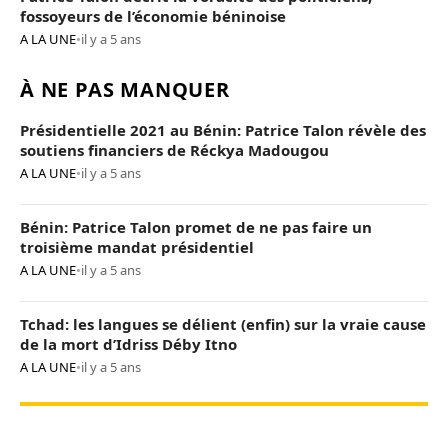
fossoyeurs de l’économie béninoise
A LA UNE
•
il y a 5 ans
À NE PAS MANQUER
Présidentielle 2021 au Bénin: Patrice Talon révèle des
soutiens financiers de Réckya Madougou
A LA UNE
•
il y a 5 ans
Bénin: Patrice Talon promet de ne pas faire un
troisième mandat présidentiel
A LA UNE
•
il y a 5 ans
Tchad: les langues se délient (enfin) sur la vraie cause
de la mort d’Idriss Déby Itno
A LA UNE
•
il y a 5 ans