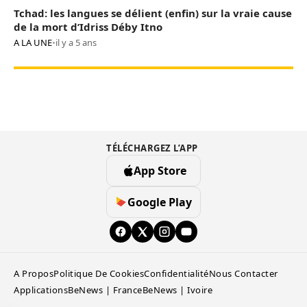
Tchad: les langues se délient (enfin) sur la vraie cause
de la mort d’Idriss Déby Itno
A LA UNE
•
il y a 5 ans
TÉLÉCHARGEZ L’APP
App Store
Google Play
A Propos
Politique De Cookies
Confidentialité
Nous Contacter
Applications
BeNews | France
BeNews | Ivoire