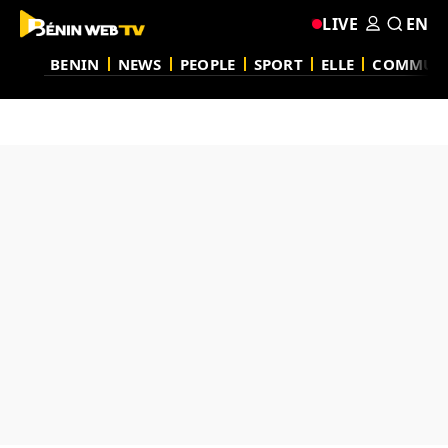
LIVE
EN
BENIN
NEWS
PEOPLE
SPORT
ELLE
COMMUN