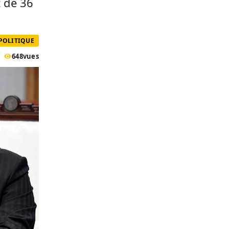
t de 36
POLITIQUE
648
vues