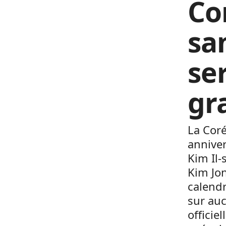
Co
sa
se
gr
La Coré
anniver
Kim Il-
Kim Jon
calendr
sur auc
officie