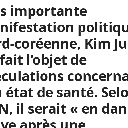
us importante
ifestation politiq
d-coréenne, Kim Ju
fait l’objet de
culations concern
 état de santé. Sel
, il serait « en da
ve après une