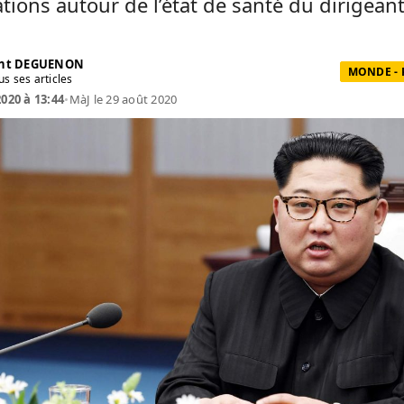
tions autour de l’état de santé du dirigean
ent DEGUENON
MONDE - 
us ses articles
2020 à 13:44
•
MàJ le 29 août 2020