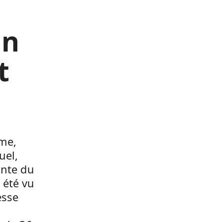
un
t
ime,
uel,
ante du
 été vu
esse