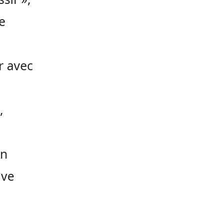
de
r avec
,
on
ave