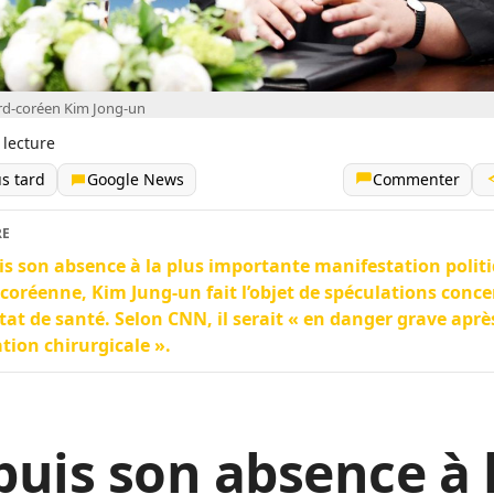
rd-coréen Kim Jong-un
 lecture
us tard
Google News
Commenter
RE
s son absence à la plus importante manifestation polit
coréenne, Kim Jung-un fait l’objet de spéculations conc
tat de santé. Selon CNN, il serait « en danger grave apr
tion chirurgicale ».
uis son absence à 