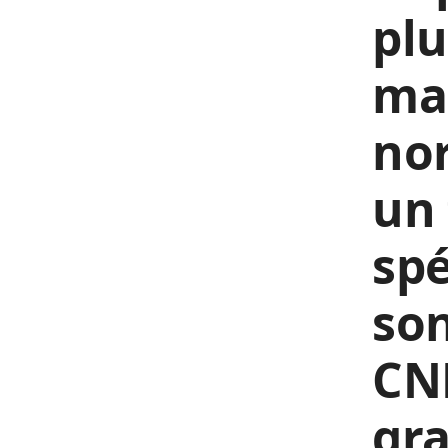
pl
man
nor
un 
spé
son
CNN
gra