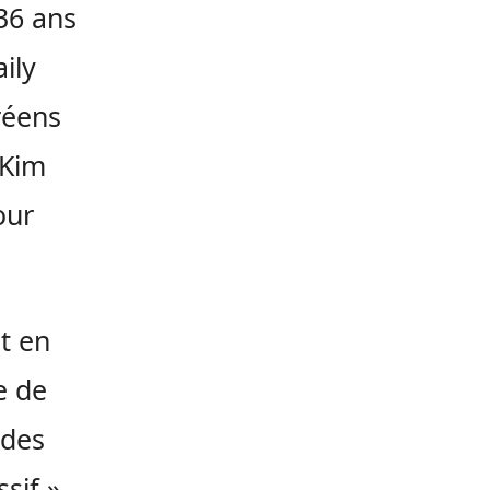
 36 ans
ily
réens
 Kim
our
it en
e de
 des
sif »,