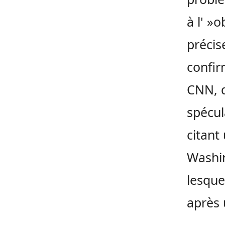
à l' »o
précis
confir
CNN, q
spécul
citant
Washin
lesque
après 