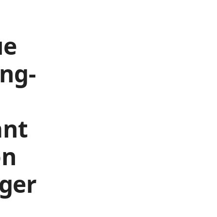
ue
ng-
ant
on
nger