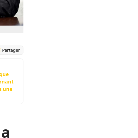
Partager
ique
ernant
ès une
la