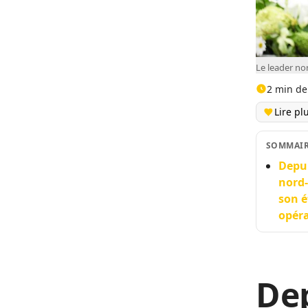
Le leader no
2 min de
Lire pl
SOMMAI
Depui
nord-
son é
opéra
Dep