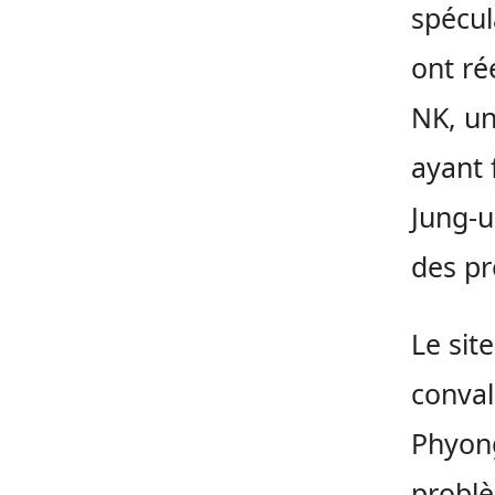
spécul
ont ré
NK, un
ayant 
Jung-u
des pr
Le sit
conval
Phyong
problè