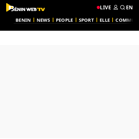
LIVE
EN
BENIN
NEWS
PEOPLE
SPORT
ELLE
COMMUN