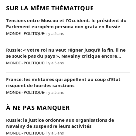
SUR LA MÊME THÉMATIQUE
Tensions entre Moscou et l’Occident: le président du
Parlement européen persona non grata en Russie
MONDE - POLITIQUE
•
il y a 5 ans
Russie: « votre roi nu veut régner jusqu’à la fin, il ne
se soucie pas du pays », Navalny critique encore
Poutine
MONDE - POLITIQUE
•
il y a 5 ans
France: les militaires qui appellent au coup d’Etat
risquent de lourdes sanctions
MONDE - POLITIQUE
•
il y a 5 ans
À NE PAS MANQUER
Russie: la justice ordonne aux organisations de
Navalny de suspendre leurs activités
MONDE - POLITIQUE
•
il y a 5 ans