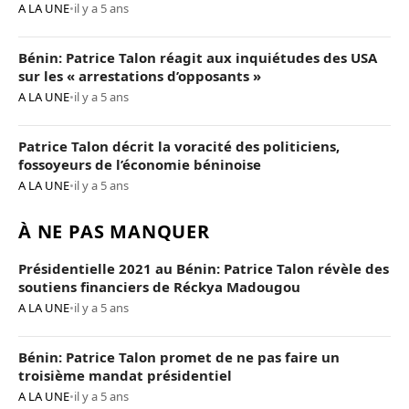
A LA UNE
•
il y a 5 ans
Bénin: Patrice Talon réagit aux inquiétudes des USA
sur les « arrestations d’opposants »
A LA UNE
•
il y a 5 ans
Patrice Talon décrit la voracité des politiciens,
fossoyeurs de l’économie béninoise
A LA UNE
•
il y a 5 ans
À NE PAS MANQUER
Présidentielle 2021 au Bénin: Patrice Talon révèle des
soutiens financiers de Réckya Madougou
A LA UNE
•
il y a 5 ans
Bénin: Patrice Talon promet de ne pas faire un
troisième mandat présidentiel
A LA UNE
•
il y a 5 ans