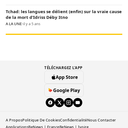
Tchad: les langues se délient (enfin) sur la vraie cause
de la mort d’Idriss Déby Itno
A LA UNE
•
il y a 5 ans
TÉLÉCHARGEZ L’APP
App Store
Google Play
A Propos
Politique De Cookies
Confidentialité
Nous Contacter
Applications
BeNews | France
BeNews | Ivoire