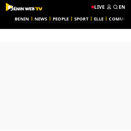
LIVE
EN
BENIN
NEWS
PEOPLE
SPORT
ELLE
COMMUN