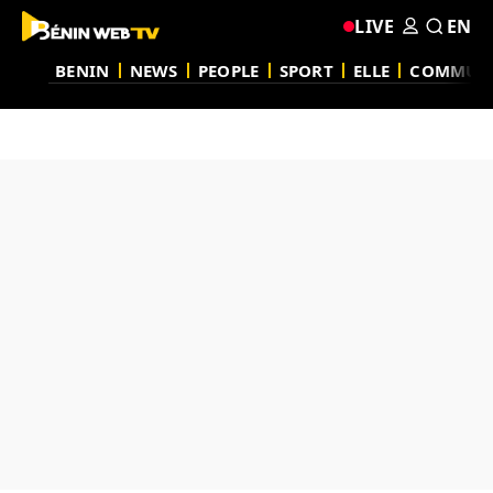
LIVE
EN
BENIN
NEWS
PEOPLE
SPORT
ELLE
COMMUN