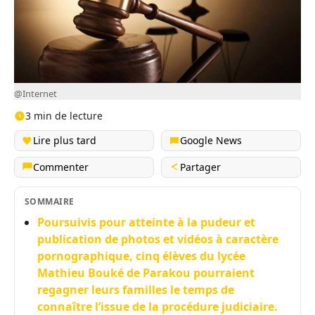
@Internet
3 min de lecture
Lire plus tard
Google News
Commenter
Partager
SOMMAIRE
Poursuivis pour atteinte à la pudeur et
publication de photos et vidéos à caractère
pornographique, cinq élèves du lycée
Mathieu Bouké de Parakou pourraient
regagner leurs familles le temps de
connaître l’issue de la procédure judiciaire.