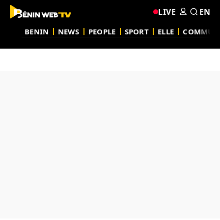
LIVE
EN
BENIN
NEWS
PEOPLE
SPORT
ELLE
COMMUN