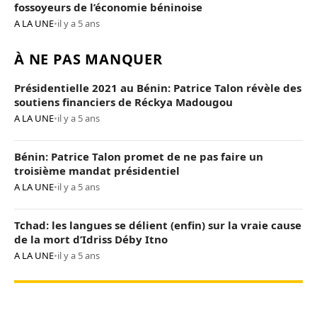
fossoyeurs de l’économie béninoise
A LA UNE
•
il y a 5 ans
À NE PAS MANQUER
Présidentielle 2021 au Bénin: Patrice Talon révèle des
soutiens financiers de Réckya Madougou
A LA UNE
•
il y a 5 ans
Bénin: Patrice Talon promet de ne pas faire un
troisième mandat présidentiel
A LA UNE
•
il y a 5 ans
Tchad: les langues se délient (enfin) sur la vraie cause
de la mort d’Idriss Déby Itno
A LA UNE
•
il y a 5 ans